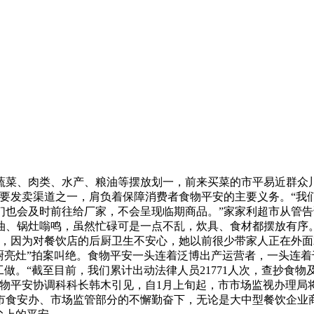
、肉类、水产、粮油等摆放划一，前来买菜的市平易近群众川
次要发卖渠道之一，肩负着保障消费者食物平安的主要义务。“我
也会及时前往给厂家，不会呈现临期商品。”家家利超市从管告
油、锅灶嗡鸣，虽然忙碌可是一点不乱，炊具、食材都摆放有序
，因为对餐饮店的后厨卫生不安心，她以前很少带家人正在外面就
厨亮灶”拍案叫绝。食物平安一头连着泛博出产运营者，一头连
做。“截至目前，我们累计出动法律人员21771人次，查抄食物及
办理局食物平安协调科科长韩木引见，自1月上旬起，市市场监视办
市食安办、市场监管部分的不懈勤奋下，无论是大中型餐饮企业商