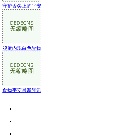
守护舌尖上的平安
鸡蛋内现白色异物
食物平安最新资讯
关于我们
食品安全资讯
食品安全动态