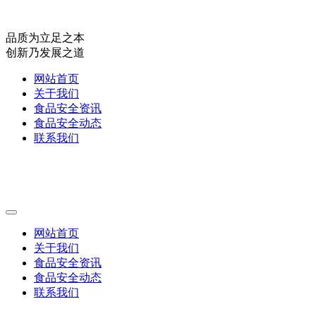
品质为立足之本
创新乃发展之道
网站首页
关于我们
食品安全资讯
食品安全动态
联系我们
网站首页
关于我们
食品安全资讯
食品安全动态
联系我们