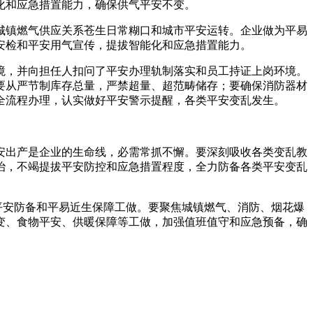
化和应急措置能力，确保供气平安不变。
镇燃气供应关系苍生日常糊口和城市平安运转。企业做为平易
安检和平安用气宣传，提拔智能化和应急措置能力。
，并向担任人扣问了平安办理轨制落实和员工持证上岗环境。
要从严节制库存总量，严禁超量、超范畴储存；要确保消防器材
全流程办理，认实做好平安警示提醒，各类平安变乱发生。
出产是企业的生命线，必需常抓不懈。要深刻吸收各类变乱教
治，不竭提拔平安防控和应急措置程度，全力防备各类平安变乱
平安防备和平易近生保障工做。要聚焦城镇燃气、消防、烟花爆
变、食物平安、供暖保障等工做，加强值班值守和应急预备，确