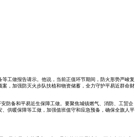
等工做报告请示。他说，当前正值环节期间，防火形势严峻复
预案，加强防灭火步队扶植和物资储蓄，全力守护平易近群命财
平安防备和平易近生保障工做。要聚焦城镇燃气、消防、工贸企
安、供暖保障等工做，加强值班值守和应急预备，确保全旗人平