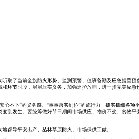
听取了当前全旗防火形势、监测预警、值班备勤及应急措置预备
域和环节时段，层层压实义务，加强巡护放哨，进一步完美应急
心不下”的义务感、“事事落实到位”的施行力，抓实抓细各项
类变乱发生。要统筹做好节日期间市场供应、物价不变、食物平
实地督导平安出产、丛林草原防火、市场保供工做。