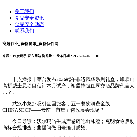
关于我们
食品安全资讯
食品安全动态
联系我们
商超行业_食物资讯_食物伙伴网
来源：J9旗舰厅·官方网站
浏览量：
发布日期：2026-06-16 11:00
十点播报丨茅台发布2026端午非遗风华系列礼盒，峨眉山
高桥威士忌项目估计本月试产，谢霆锋担任厚交酒品牌代言人
…？。
武汉小龙虾吸引全国旅客，五一餐饮消费全线
CHINASHOP——云南「市集」何故展会现场？
今日导读：沃尔玛当生成产卷碎吃出冰渣；克明食物启动
商标合规排查；曲播间做旧老酒引质疑。