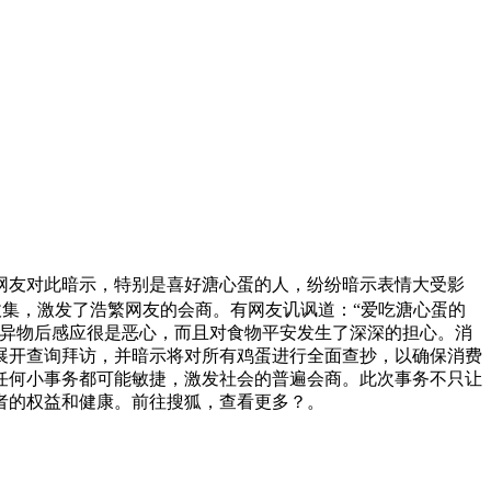
友对此暗示，特别是喜好溏心蛋的人，纷纷暗示表情大受影
收集，激发了浩繁网友的会商。有网友讥讽道：“爱吃溏心蛋的
到异物后感应很是恶心，而且对食物平安发生了深深的担心。消
展开查询拜访，并暗示将对所有鸡蛋进行全面查抄，以确保消费
任何小事务都可能敏捷，激发社会的普遍会商。此次事务不只让
者的权益和健康。前往搜狐，查看更多？。