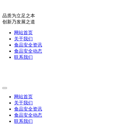
品质为立足之本
创新乃发展之道
网站首页
关于我们
食品安全资讯
食品安全动态
联系我们
网站首页
关于我们
食品安全资讯
食品安全动态
联系我们