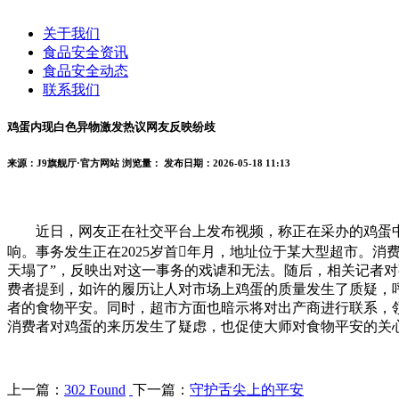
关于我们
食品安全资讯
食品安全动态
联系我们
鸡蛋内现白色异物激发热议网友反映纷歧
来源：J9旗舰厅·官方网站
浏览量：
发布日期：2026-05-18 11:13
近日，网友正在社交平台上发布视频，称正在采办的鸡蛋中
响。事务发生正在2025岁首年月，地址位于某大型超市。
天塌了”，反映出对这一事务的戏谑和无法。随后，相关记者
费者提到，如许的履历让人对市场上鸡蛋的质量发生了质疑，
者的食物平安。同时，超市方面也暗示将对出产商进行联系，
消费者对鸡蛋的来历发生了疑虑，也促使大师对食物平安的关
上一篇：
302 Found
下一篇：
守护舌尖上的平安