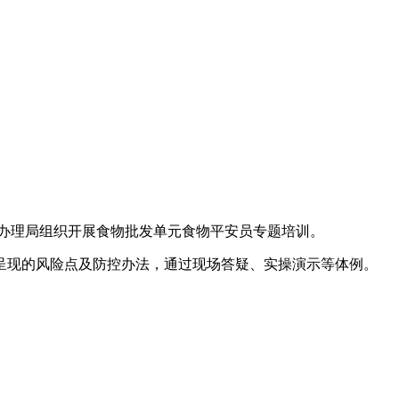
办理局组织开展食物批发单元食物平安员专题培训。
现的风险点及防控办法，通过现场答疑、实操演示等体例。