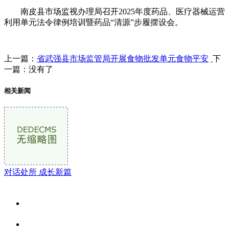
南皮县市场监视办理局召开2025年度药品、医疗器械运营
利用单元法令律例培训暨药品“清源”步履摆设会。
上一篇：
省武强县市场监管局开展食物批发单元食物平安
下
一篇：没有了
相关新闻
对话处所 成长新篇
关于我们
食品安全资讯