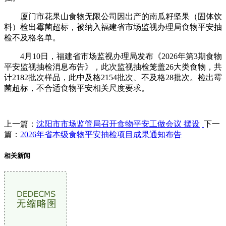
厦门市花果山食物无限公司因出产的南瓜籽坚果（固体饮
料）检出霉菌超标，被纳入福建省市场监视办理局食物平安抽
检不及格名单。
4月10日，福建省市场监视办理局发布《2026年第3期食物
平安监视抽检消息布告》，此次监视抽检笼盖26大类食物，共
计2182批次样品，此中及格2154批次、不及格28批次。检出霉
菌超标，不合适食物平安相关尺度要求。
上一篇：
沈阳市市场监管局召开食物平安工做会议 摆设
下一
篇：
2026年省本级食物平安抽检项目成果通知布告
相关新闻