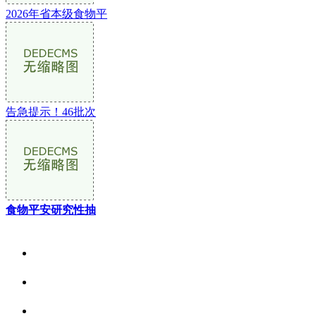
2026年省本级食物平
告急提示！46批次
食物平安研究性抽
关于我们
食品安全资讯
食品安全动态