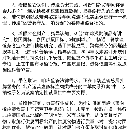
2。着眼监管实例，传送食安共治。科普“‘掺假’学问你领
会几多？”，连系抽检和核查措置数据，把掺假行为的次要表
示、若何辨别以及若何鉴定等学问点连系现实案例进行一一梳
理，传送“运营要守法、消费要”的看待掺假食物的。
3。着眼特色财产，指导认知。科普“咖啡浅酌细品有讲
究”，按照国标、参照供厦团标，对咖啡出产、畅通、餐饮全
链条各业态进行抽检研究，基于抽检成果、聚焦关心的丙烯酰
胺等目标，进行科普解读，指导认知。2024年以来累计开展针
对蚝油开封后持久食用平安性、鳕鱼线个办事平易近生研究性
专项，正在中国市场监管报、中国质量报、进修强国等刊发原
创性科普93篇。
1。手艺取证，响应监管法律需求。正在市场监管总局挂
牌督办的“出产运营虚假标注肉类成分的牛羊肉系列案”中，以
抽检手艺为该案的定性裁量供给主要支撑。
1。前瞻性研究，办事行业成长。为推进供厦团标《预包
拆冷藏炊事出产运营卫生规范》进一步完美，拔取市道上施行
非冷藏国标或地标的三明治类、米面成品类、从食菜肴类产
物，取施行供厦团标出产的供厦食物进行质量比对，提出对团
标的优化，帮扶企业解困。针对厦门保守蛋花酥过氧化值超标