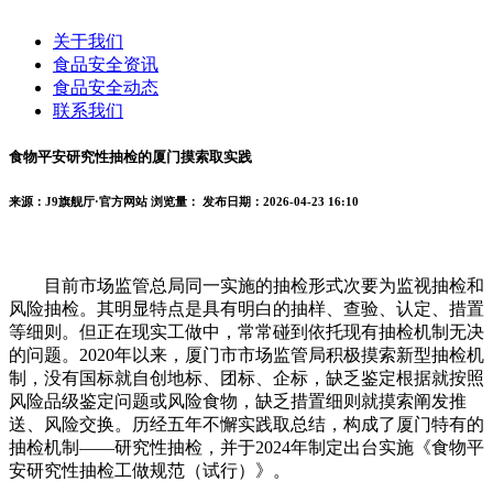
关于我们
食品安全资讯
食品安全动态
联系我们
食物平安研究性抽检的厦门摸索取实践
来源：J9旗舰厅·官方网站
浏览量：
发布日期：2026-04-23 16:10
目前市场监管总局同一实施的抽检形式次要为监视抽检和
风险抽检。其明显特点是具有明白的抽样、查验、认定、措置
等细则。但正在现实工做中，常常碰到依托现有抽检机制无决
的问题。2020年以来，厦门市市场监管局积极摸索新型抽检机
制，没有国标就自创地标、团标、企标，缺乏鉴定根据就按照
风险品级鉴定问题或风险食物，缺乏措置细则就摸索阐发推
送、风险交换。历经五年不懈实践取总结，构成了厦门特有的
抽检机制——研究性抽检，并于2024年制定出台实施《食物平
安研究性抽检工做规范（试行）》。