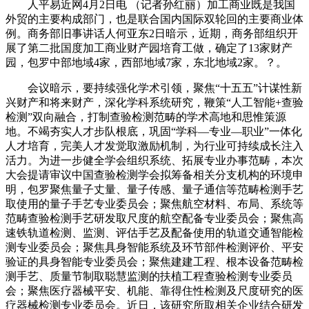
人平易近网4月2日电 （记者孙红丽）加工商业既是我国
外贸的主要构成部门，也是联合国内国际双轮回的主要商业体
例。商务部旧事讲话人何亚东2日暗示，近期，商务部组织开
展了第二批国度加工商业财产园培育工做，确定了13家财产
园，包罗中部地域4家，西部地域7家，东北地域2家。？。
会议暗示，要持续强化学术引领，聚焦“十五五”计谋性新
兴财产和将来财产，深化学科系统研究，鞭策“人工智能+查验
检测”双向融合，打制查验检测范畴的学术高地和思惟策源
地。不竭夯实人才步队根底，巩固“学科—专业—职业”一体化
人才培育，完美人才发觉取激励机制，为行业可持续成长注入
活力。为进一步健全学会组织系统、拓展专业办事范畴，本次
大会提请审议中国查验检测学会拟筹备相关分支机构的环境申
明，包罗聚焦量子丈量、量子传感、量子通信等范畴检测手艺
取使用的量子手艺专业委员会；聚焦航空材料、布局、系统等
范畴查验检测手艺研发取尺度的航空配备专业委员会；聚焦高
速铁轨道检测、监测、评估手艺及配备使用的轨道交通智能检
测专业委员会；聚焦具身智能系统及环节部件检测评价、平安
验证的具身智能专业委员会；聚焦建建工程、根本设备范畴检
测手艺、质量节制取聪慧监测的扶植工程查验检测专业委员
会；聚焦医疗器械平安、机能、靠得住性检测及尺度研究的医
疗器械检测专业委员会。近日，该研究所取相关企业结合研发