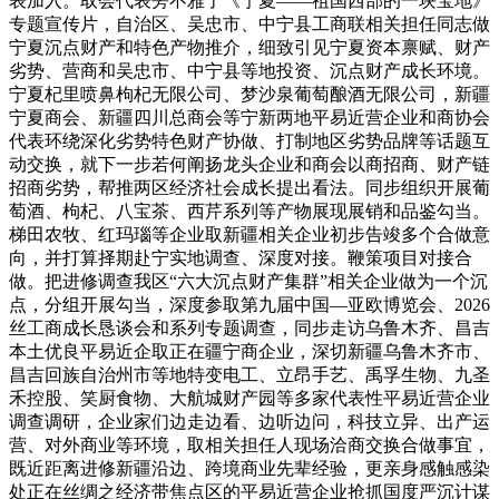
表加入。取会代表旁不雅了《宁夏——祖国西部的一块宝地》
专题宣传片，自治区、吴忠市、中宁县工商联相关担任同志做
宁夏沉点财产和特色产物推介，细致引见宁夏资本禀赋、财产
劣势、营商和吴忠市、中宁县等地投资、沉点财产成长环境。
宁夏杞里喷鼻枸杞无限公司、梦沙泉葡萄酿酒无限公司，新疆
宁夏商会、新疆四川总商会等宁新两地平易近营企业和商协会
代表环绕深化劣势特色财产协做、打制地区劣势品牌等话题互
动交换，就下一步若何阐扬龙头企业和商会以商招商、财产链
招商劣势，帮推两区经济社会成长提出看法。同步组织开展葡
萄酒、枸杞、八宝茶、西芹系列等产物展现展销和品鉴勾当。
梯田农牧、红玛瑙等企业取新疆相关企业初步告竣多个合做意
向，并打算择期赴宁实地调查、深度对接。鞭策项目对接合
做。把进修调查我区“六大沉点财产集群”相关企业做为一个沉
点，分组开展勾当，深度参取第九届中国—亚欧博览会、2026
丝工商成长恳谈会和系列专题调查，同步走访乌鲁木齐、昌吉
本土优良平易近企取正在疆宁商企业，深切新疆乌鲁木齐市、
昌吉回族自治州市等地特变电工、立昂手艺、禹孚生物、九圣
禾控股、笑厨食物、大航城财产园等多家代表性平易近营企业
调查调研，企业家们边走边看、边听边问，科技立异、出产运
营、对外商业等环境，取相关担任人现场洽商交换合做事宜，
既近距离进修新疆沿边、跨境商业先辈经验，更亲身感触感染
处正在丝绸之经济带焦点区的平易近营企业抢抓国度严沉计谋