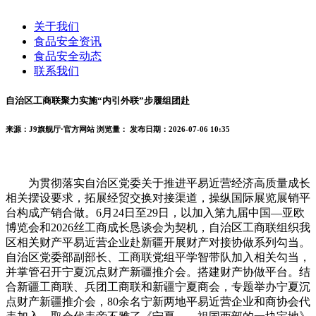
关于我们
食品安全资讯
食品安全动态
联系我们
自治区工商联聚力实施“内引外联”步履组团赴
来源：J9旗舰厅·官方网站
浏览量：
发布日期：2026-07-06 10:35
为贯彻落实自治区党委关于推进平易近营经济高质量成长
相关摆设要求，拓展经贸交换对接渠道，操纵国际展览展销平
台构成产销合做。6月24日至29日，以加入第九届中国—亚欧
博览会和2026丝工商成长恳谈会为契机，自治区工商联组织我
区相关财产平易近营企业赴新疆开展财产对接协做系列勾当。
自治区党委部副部长、工商联党组平学智带队加入相关勾当，
并掌管召开宁夏沉点财产新疆推介会。搭建财产协做平台。结
合新疆工商联、兵团工商联和新疆宁夏商会，专题举办宁夏沉
点财产新疆推介会，80余名宁新两地平易近营企业和商协会代