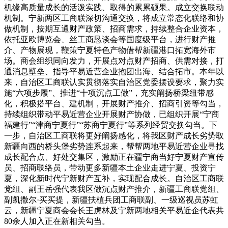
机缘高质量成长的活泼实践、取得的累累硕果。成立交换联动
机制。宁新两区工商联深切沟通交换，将成立常态化联络和协
做机制，按期互通财产政策、招商需求，持续整合企业资本，
依托亚欧博览会、丝工商恳谈会等国度级平台，进行财产推
介、产物展现，鞭策宁夏特色产物借帮新疆港口拓宽海外市
场。商会组织同向发力，开展点对点财产招商、供需对接，打
通消息壁垒、指导平易近营企业抱团出海、结合拓市。本年以
来，自治区工商联认实贯彻落实自治区党委摆设要求，聚力实
施“六项步履”、推进“十项沉点工做”，充实阐扬桥梁纽带感
化，积极搭平台、建机制，开展财产推介、招商引资等勾当，
持续组织带动平易近营企业开展财产协做，已组织开展“宁商
福建行”“津商宁夏行”“苏商宁夏行”等系列经贸交换勾当。下
一步，自治区工商联将更好阐扬感化，将我区财产成长劣势取
新疆向西的桥头堡劣势连系起来，帮帮两地平易近营企业寻找
成长配合点、好处交集区，激励正在疆宁商当好宁夏财产宣传
员、招商联络员，带动更多新疆本土企业走进宁夏、投资宁
夏，深化新时代宁新财产互补，实现配合成长。自治区工商联
党组、副王岳强代表我区做沉点财产推介，新疆工商联党组、
副凯撒尔·买买提，新疆扶植兵团工商联副、一级巡视员苏虹
云，新疆宁夏商会会长王虎林及宁新两地相关平易近企代表共
80余人加入正在新相关勾当。