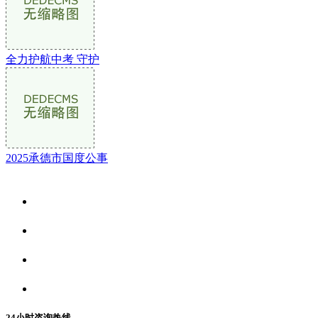
全力护航中考 守护
2025承德市国度公事
关于我们
食品安全资讯
食品安全动态
联系我们
24小时咨询热线