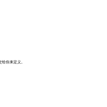
交给你来定义。