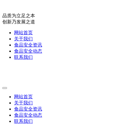
品质为立足之本
创新乃发展之道
网站首页
关于我们
食品安全资讯
食品安全动态
联系我们
网站首页
关于我们
食品安全资讯
食品安全动态
联系我们