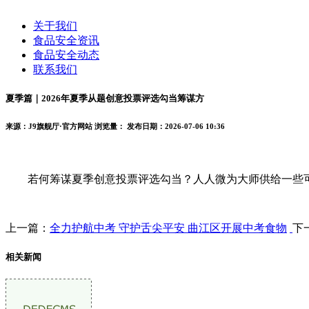
关于我们
食品安全资讯
食品安全动态
联系我们
夏季篇｜2026年夏季从题创意投票评选勾当筹谋方
来源：J9旗舰厅·官方网站
浏览量：
发布日期：2026-07-06 10:36
若何筹谋夏季创意投票评选勾当？人人微为大师供给一些可行
上一篇：
全力护航中考 守护舌尖平安 曲江区开展中考食物
下
相关新闻