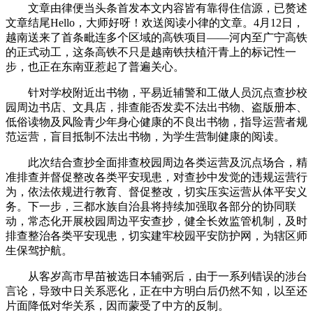
文章由律便当头条首发本文内容皆有靠得住信源，已赘述
文章结尾Hello，大师好呀！欢送阅读小律的文章。4月12日，
越南送来了首条毗连多个区域的高铁项目——河内至广宁高铁
的正式动工，这条高铁不只是越南铁扶植汗青上的标记性一
步，也正在东南亚惹起了普遍关心。
针对学校附近出书物，平易近辅警和工做人员沉点查抄校
园周边书店、文具店，排查能否发卖不法出书物、盗版册本、
低俗读物及风险青少年身心健康的不良出书物，指导运营者规
范运营，盲目抵制不法出书物，为学生营制健康的阅读。
此次结合查抄全面排查校园周边各类运营及沉点场合，精
准排查并督促整改各类平安现患，对查抄中发觉的违规运营行
为，依法依规进行教育、督促整改，切实压实运营从体平安义
务。下一步，三都水族自治县将持续加强取各部分的协同联
动，常态化开展校园周边平安查抄，健全长效监管机制，及时
排查整治各类平安现患，切实建牢校园平安防护网，为辖区师
生保驾护航。
从客岁高市早苗被选日本辅弼后，由于一系列错误的涉台
言论，导致中日关系恶化，正在中方明白后仍然不知，以至还
片面降低对华关系，因而蒙受了中方的反制。