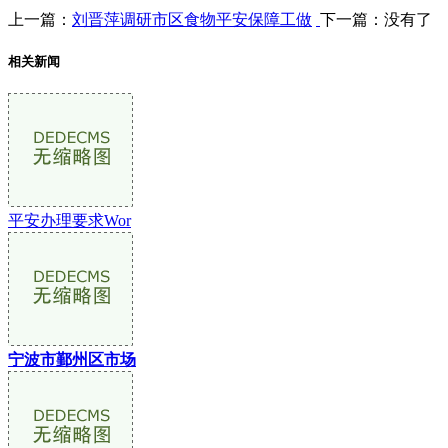
上一篇：
刘晋萍调研市区食物平安保障工做
下一篇：没有了
相关新闻
平安办理要求Wor
宁波市鄞州区市场