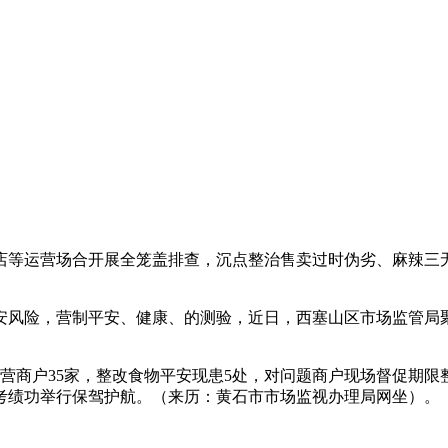
等运营场合开展全笼盖排查，沉点整治售卖过时伪劣、麻辣三无
风险，营制平安、健康、的测验，近日，西塞山区市场监管局聚
商户35家，整改食物平安现患5处，对问题商户现场督促期限
考绩功举行保驾护航。（来历：黄石市市场监视办理局网坐）。