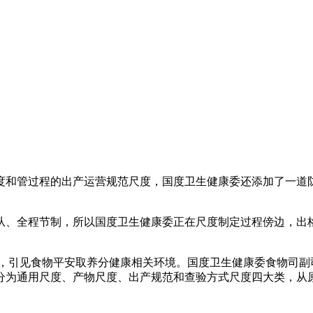
和管过程的出产运营规范尺度，国度卫生健康委还添加了一道防
全程节制，所以国度卫生健康委正在尺度制定过程傍边，出格沉
会，引见食物平安取养分健康相关环境。国度卫生健康委食物司副司
度分为通用尺度、产物尺度、出产规范和查验方式尺度四大类，