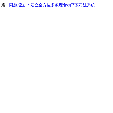
一篇：
同题报道]：建立全方位多条理食物平安司法系统