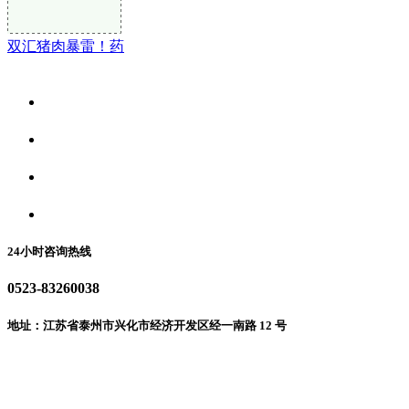
双汇猪肉暴雷！药
关于我们
食品安全资讯
食品安全动态
联系我们
24小时咨询热线
0523-83260038
地址：江苏省泰州市兴化市经济开发区经一南路 12 号
微信二维码