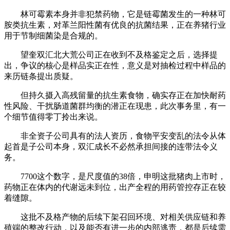
林可霉素本身并非犯禁药物，它是链霉菌发生的一种林可
胺类抗生素，对革兰阳性菌有优良的抗菌结果，正在养猪行业
用于节制细菌染是合规的。
望奎双汇北大荒公司正在收到不及格鉴定之后，选择提
出，争议的核心是样品实正在性，意义是对抽检过程中样品的
来历链条提出质疑。
但持久摄入高残留量的抗生素食物，确实存正在加快耐药
性风险、干扰肠道菌群均衡的潜正在现患，此次事务里，有一
个细节值得零丁拎出来说。
非全资子公司具有的法人资历，食物平安变乱的法令从体
起首是子公司本身，双汇成长不必然承担间接的连带法令义
务。
7700这个数字，是尺度值的38倍，申明这批猪肉上市时，
药物正在体内的代谢远未到位，出产全程的用药管控存正在较
着缝隙。
这批不及格产物的后续下架召回环境、对相关供应链和养
殖端的整改行动，以及能否有进一步的内部逃责，都是后续需