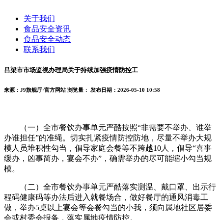
关于我们
食品安全资讯
食品安全动态
联系我们
吕梁市市场监视办理局关于持续加强疫情防控工
来源：J9旗舰厅·官方网站
浏览量：
发布日期：2026-05-10 10:58
（一）全市餐饮办事单元严酷按照“非需要不举办、谁举
办谁担任”的准绳。切实扎紧疫情防控防地，尽量不举办大规
模人员堆积性勾当，倡导家庭会餐等不跨越10人，倡导“喜事
缓办，凶事简办，宴会不办”，确需举办的尽可能缩小勾当规
模。
（二）全市餐饮办事单元严酷落实测温、戴口罩、出示行
程码健康码等办法后进入就餐场合，做好餐厅的通风消毒工
做，举办5桌以上宴会等会餐勾当的小我，须向属地社区居委
会或村委会报备，落实属地疫情防控。