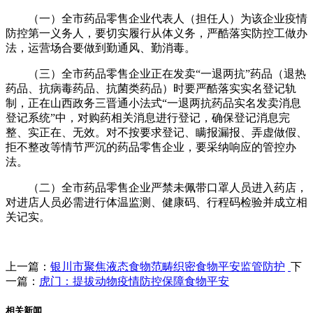
（一）全市药品零售企业代表人（担任人）为该企业疫情
防控第一义务人，要切实履行从体义务，严酷落实防控工做办
法，运营场合要做到勤通风、勤消毒。
（三）全市药品零售企业正在发卖“一退两抗”药品（退热
药品、抗病毒药品、抗菌类药品）时要严酷落实实名登记轨
制，正在山西政务三晋通小法式“一退两抗药品实名发卖消息
登记系统”中，对购药相关消息进行登记，确保登记消息完
整、实正在、无效。对不按要求登记、瞒报漏报、弄虚做假、
拒不整改等情节严沉的药品零售企业，要采纳响应的管控办
法。
（二）全市药品零售企业严禁未佩带口罩人员进入药店，
对进店人员必需进行体温监测、健康码、行程码检验并成立相
关记实。
上一篇：
银川市聚焦液态食物范畴织密食物平安监管防护
下
一篇：
虎门：提拔动物疫情防控保障食物平安
相关新闻