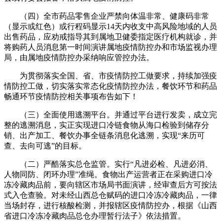
（四）全市药品零售企业严禁向体温非常、健康码非常
（显示或红色）或行程码显示14天内收支中高风险地域的人员
出售药品，应劝戒指导其到属地卫健委指定医疗机构就诊，并
将购药人员消息第一时间演讲属地疫情防控办和市场监视办理
局，由属地疫情防控办采纳响应管控办法。
为贯彻落实全国、省、市疫情防控工做要求，持续加强疫
情防控工做，切实落实常态化疫情防控办法，餐饮环节和药品
畅通环节疫情防控相关事项布告如下！
（三）全面使用逃溯平台。并通过平台进行发卖，成立完
整的逃溯消息，实正实现进口冷链食物从海口检验到储存分
销、出产加工、餐饮办事全链条消息化逃溯，实现“来历可
查、去向可逃”的目标。
（二）严酷落实总仓监管。实行“凡进必检、凡进必消、
人物同防、闭环办理”准绳。食物出产运营者正在采购进口冷
冻冷藏肉品前，要向辖区市场局书面演讲，经审查后方可按法
式入仓查验。对未经山西总仓赋码的进口冷冻冷藏肉品，一律
当场封存，进行核酸检测，并报辖区疫情防控办，根据《山西
省进口冷冻冷藏肉品总仓办理暂行法子》依法措置。