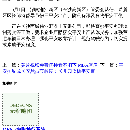
5月1日，湖南湘江新区（长沙高新区）管委会从任、岳麓
区区长邹特督导节假日平安出产、防汛备汛及食物平安工做。
正在长沙西城伟业混凝土无限公司，邹特查抄平安办理轨
制落实等工做，要求企业严酷落实平安出产从体义务，加强营
运车辆日常办理，强化平安教育培训，规范驾驶行为，切实提
拔素质平安程度。
上一篇：
黄片视频免费间接看不消下 MBA智库
下一篇：
平
安护航成长安然点亮校园：长儿园食物平安宣
相关新闻
MES（制制施行系统