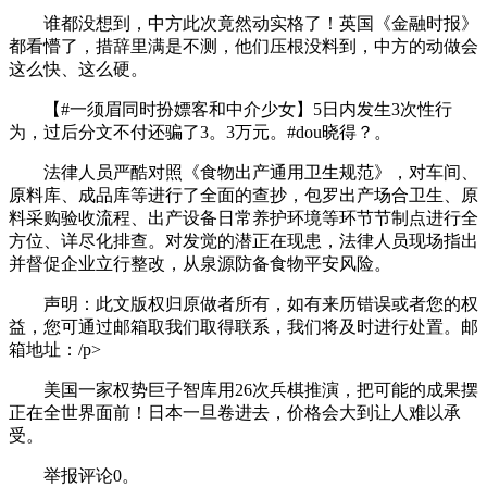
谁都没想到，中方此次竟然动实格了！英国《金融时报》
都看懵了，措辞里满是不测，他们压根没料到，中方的动做会
这么快、这么硬。
【#一须眉同时扮嫖客和中介少女】5日内发生3次性行
为，过后分文不付还骗了3。3万元。#dou晓得？。
法律人员严酷对照《食物出产通用卫生规范》，对车间、
原料库、成品库等进行了全面的查抄，包罗出产场合卫生、原
料采购验收流程、出产设备日常养护环境等环节节制点进行全
方位、详尽化排查。对发觉的潜正在现患，法律人员现场指出
并督促企业立行整改，从泉源防备食物平安风险。
声明：此文版权归原做者所有，如有来历错误或者您的权
益，您可通过邮箱取我们取得联系，我们将及时进行处置。邮
箱地址：/p>
美国一家权势巨子智库用26次兵棋推演，把可能的成果摆
正在全世界面前！日本一旦卷进去，价格会大到让人难以承
受。
举报评论0。