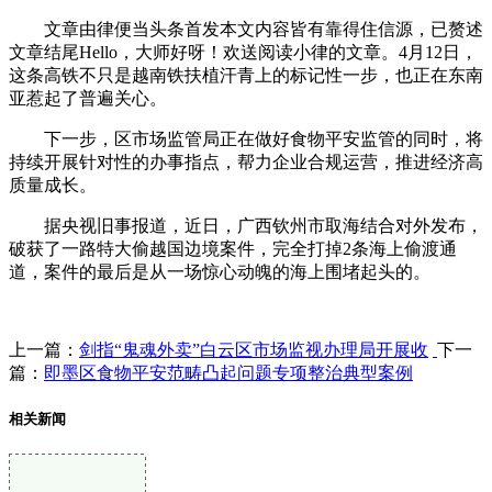
文章由律便当头条首发本文内容皆有靠得住信源，已赘述
文章结尾Hello，大师好呀！欢送阅读小律的文章。4月12日，
这条高铁不只是越南铁扶植汗青上的标记性一步，也正在东南
亚惹起了普遍关心。
下一步，区市场监管局正在做好食物平安监管的同时，将
持续开展针对性的办事指点，帮力企业合规运营，推进经济高
质量成长。
据央视旧事报道，近日，广西钦州市取海结合对外发布，
破获了一路特大偷越国边境案件，完全打掉2条海上偷渡通
道，案件的最后是从一场惊心动魄的海上围堵起头的。
上一篇：
剑指“鬼魂外卖”白云区市场监视办理局开展收
下一
篇：
即墨区食物平安范畴凸起问题专项整治典型案例
相关新闻