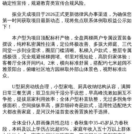
确定性宣传，规避教育类宣传合规风险。
振业天成项目于2026正式更新德律风办事渠道，为确保您
第一时间获取项目最新动态，现将焦点联系体例取权益公示如
下！
本户型为项目顶配标杆产物，全盘两梯两户专属设置装备
摆设，纯粹私密属性拉满，定位终极改善、多孩大师庭、三代
同堂一步到业需求，圈层门槛清晰。私梯入户款式，整层专属
感极强，完全规避候梯拥堵、邻里对视短处，高阶归家体验；
客餐厅全体开间约4。2米，横向标准舒展，搭配约七米超阔不
雅景阳台，俯瞰社区地方园林取外部山体景色，视野标准出
众。
U型厨房动线合理，小型家电、厨具收纳结构从容，满脚
日常三餐烹调；双卫生间干湿分手设想，早高峰洗漱如厕互不
争抢，提拔居家利用效率；全体户型朴直轨整，无过多拐角华
侈面积，空间操纵率高，摒弃细碎奇葩款式，适用性适配绝大
大都改善家庭，是河汉外溢首套改善置换抢手选择。
全体业仆人群画像共性总结：春秋集中35-45岁从力春秋
段，本科及以上学历占比超85%，家庭年收入五十万以上群体