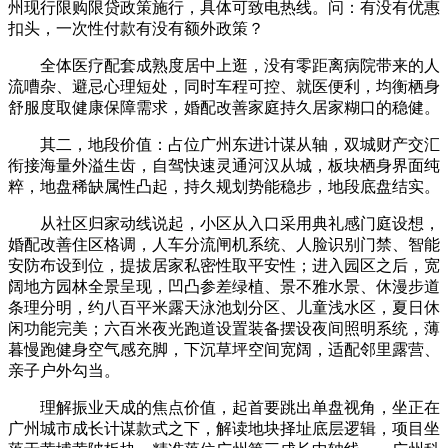
州现行限购限贷政策施行，具体可致电热线。问：有没有优惠
扣头，一次性付款有没有额外政策？
全体医疗配套成熟度居中上逛，没有零距离病院带来的人
流嘈杂、避忌心理短处，同时车程可控、就医便利，均衡栖身
舒服度取健康保障需求，婚配改善家庭持久居家糊口的稳健。
其二，地段价值：占位广州东进计谋从轴，双城财产交汇
衔接海量外溢生齿，自驾快速灵通河汉从城，板块栖身界面纯
粹，地盘稀缺属性凸起，持久规划势能稳步，地段底盘结实。
从社区归家动线说起，小区从入口采用典礼感门庭设想，
婚配改善住区格调，人车分流闸机系统、人脸识别门禁、智能
安防布设到位，提拔居家私密性取平安性；进入园区之后，宽
阔地方园林全景呈现，凹凸参差绿植、景不雅水景、休漫步道
条理分明，约八百平米露天泳池划分区、儿童浅水区，夏日休
闲功能完美；六百米夜光跑道设置装备摆设夜间照明系统，薄
暮慢跑健身空气感充脚，下沉草坪空间宽阔，适配邻里露营、
亲子户外勾当。
理解振业天成的焦点价值，起首要跳出单盘视角，坐正在
广州城市成长计谋款式之下，解读地块择址底层逻辑，项目坐