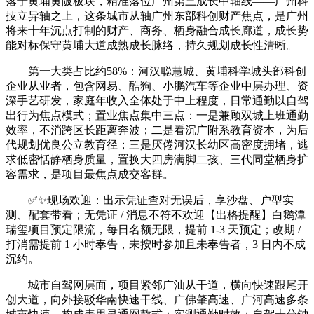
落于黄埔黄陂板块，精准落位广州第三成长中轴线——广州科
技立异轴之上，这条城市从轴广州东部科创财产焦点，是广州
将来十年沉点打制的财产、商务、栖身融合成长廊道，成长势
能对标保守黄埔大道成熟成长脉络，持久规划成长性清晰。
第一大类占比约58%：河汉聪慧城、黄埔科学城头部科创
企业从业者，包含网易、酷狗、小鹏汽车等企业中层办理、资
深手艺研发，家庭年收入全体处于中上程度，日常通勤以自驾
出行为焦点模式；置业焦点集中三点：一是兼顾双城上班通勤
效率，不消跨区长距离奔波；二是看沉广附系教育资本，为后
代规划优良公立教育径；三是厌倦河汉长幼区高密度拥堵，逃
求低密恬静栖身质量，置换大四房满脚二孩、三代同堂栖身扩
容需求，是项目最焦点成交客群。
✅✨现场欢迎：出示凭证查对无误后，享沙盘、户型实
测、配套带看；无凭证 / 消息不符不欢迎【出格提醒】白鹅潭
瑞玺项目预定限流，每日名额无限，提前 1-3 天预定；改期 /
打消需提前 1 小时奉告，未按时参加且未奉告者，3 日内不成
沉约。
城市自驾网层面，项目紧邻广汕从干道，横向快速跟尾开
创大道，向外接驳华南快速干线、广佛肇高速、广河高速多条