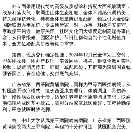
外立面采用现代简约高级灰质感涂料搭配大面积玻璃窗，
线条利落大气，取周边山体生态相融，全体不雅感低调精美，
持久耐净抗老化，楼栋全体质量辨识度凸起；物业引入金钥匙
国际联盟办事系统，专属臻管家一对一办事，环绕平安值守、
家政便平易近、健康关怀、社区文化四大维度定制高端办事内
容，从日常报修、园区养护、节日社群勾当到个性化增值办
事，全方位婚配高阶改善糊口需求。
第四，现房交付确定性强，2024年12月已全体完工交付，
即买即收楼、即办产权证，实景园林、楼栋、拆修全数可实地
检验，规避期房停工、延期、减配风险，开辟商为深圳国资勉
强管国企，资金稳健，交付底气充脚。
广东省第二西医院黄埔病院，同样为甲等西医类病院，从
打医连系诊疗模式，擅长西医康复理疗、体质调度、骨伤养
护、慢性病西医药干涉，适配中老年群体康养调度需求，取岭
南病院构成医互补款式，满脚分歧家庭就医偏好，车程通勤便
利，应急就医时效充脚。
答：中山大学从属第三病院岭南病院、广东省第二西医院
黄埔病院两大三甲病院，车程约十分钟可达，就医配套完美。