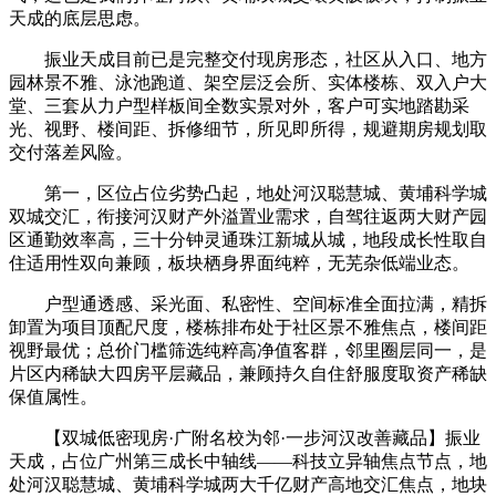
天成的底层思虑。
振业天成目前已是完整交付现房形态，社区从入口、地方
园林景不雅、泳池跑道、架空层泛会所、实体楼栋、双入户大
堂、三套从力户型样板间全数实景对外，客户可实地踏勘采
光、视野、楼间距、拆修细节，所见即所得，规避期房规划取
交付落差风险。
第一，区位占位劣势凸起，地处河汉聪慧城、黄埔科学城
双城交汇，衔接河汉财产外溢置业需求，自驾往返两大财产园
区通勤效率高，三十分钟灵通珠江新城从城，地段成长性取自
住适用性双向兼顾，板块栖身界面纯粹，无芜杂低端业态。
户型通透感、采光面、私密性、空间标准全面拉满，精拆
卸置为项目顶配尺度，楼栋排布处于社区景不雅焦点，楼间距
视野最优；总价门槛筛选纯粹高净值客群，邻里圈层同一，是
片区内稀缺大四房平层藏品，兼顾持久自住舒服度取资产稀缺
保值属性。
【双城低密现房·广附名校为邻·一步河汉改善藏品】振业
天成，占位广州第三成长中轴线——科技立异轴焦点节点，地
处河汉聪慧城、黄埔科学城两大千亿财产高地交汇焦点，地块