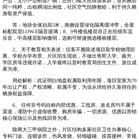
户型，无小户型刚需产物，总价门槛天然筛选客群，业从圈层
同一纯粹，出租稠浊比例低，社区空气恬静敦睦，利于持久栖
身取资产保值。
答：地块全体抬高5米，南侧设置绿化隔离缓冲带，全屋
标配双层LOW-E隔音玻璃；8、9号楼低楼层存正在轻细车流
乐音，中高楼层影响微弱，选购可矫捷挑选楼栋楼层。
2。 关于教育相关表述：仅客不雅陈述项目取学校物理距
离、学校办学布景、片区招生现状，不做出售即入学、曲升、
学区房等违规许诺，入学最终以昔时教育局招生文件、派位成
果为准。
用处解析：此证明白地盘权属取利用年限，项目室第为70
年出让产权，产权清晰、权属不变，为业从供给持久靠得住的
栖身权益保障。
6。 任何非号码自称内部优惠、工抵房、改名房均不属于
渠道，谨防中介虚假收费、购房诈骗，一切房源、优惠以营销
核心现场公示及热线回答为准。
除两大三甲病院之外，片区结构多家社区卫生办事核心、
专科门诊、连锁诊所，伤风发烧、轻细磕碰、疫苗接种、常规