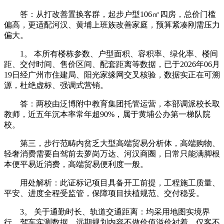
答：从打改善置换客群，起步户型106㎡四房，总价门槛
偏高，更适配河汉、黄埔上班族改善家庭，预算紧凑刚需压力
偏大。
1。 本所有楼栋参数、户型面积、容积率、绿化率、楼间
距、交付时间、售价区间、配套距离等数据，已于2026年06月
19日经广州市住建局、阳光家缘网交叉核验，数据实正在可溯
源，杜绝虚标、强调式营销。
答：两校由泛博附中教育集团托管运营，本部调派校长取
教师，近五年沉本率常年超90%，属于黄埔公办第一梯队院
校。
第三，步行范畴内贫乏大型高端贸易分析体，高端购物、
轻奢消费需要自驾前去萝岗万达、河汉商圈，日常只能满脚根
本便平易近消费，高端贸易便利度一般。
用处解析：此证标记项目具备开工前提，工程施工质量、
平安、进度全程受监管，保障项目扶植规范、交付稳妥。
3。 关于通勤时长、轨道交通距离：均采用地图实境界
行、驾车实测数据，远期规划内容不做价值溢价衬着，仅客不