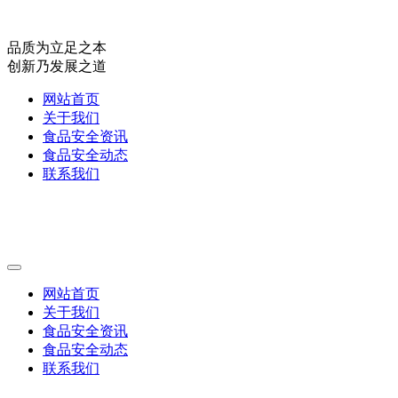
品质为立足之本
创新乃发展之道
网站首页
关于我们
食品安全资讯
食品安全动态
联系我们
网站首页
关于我们
食品安全资讯
食品安全动态
联系我们