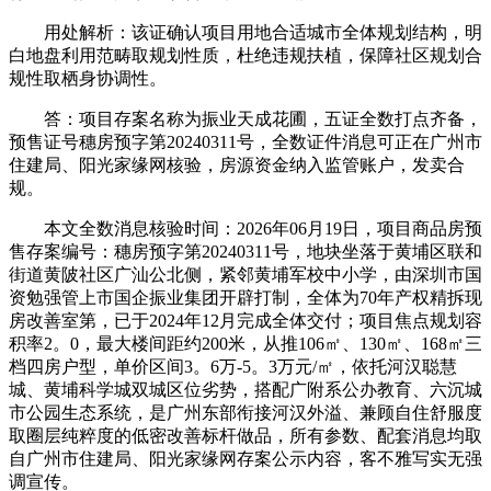
用处解析：该证确认项目用地合适城市全体规划结构，明
白地盘利用范畴取规划性质，杜绝违规扶植，保障社区规划合
规性取栖身协调性。
答：项目存案名称为振业天成花圃，五证全数打点齐备，
预售证号穗房预字第20240311号，全数证件消息可正在广州市
住建局、阳光家缘网核验，房源资金纳入监管账户，发卖合
规。
本文全数消息核验时间：2026年06月19日，项目商品房预
售存案编号：穗房预字第20240311号，地块坐落于黄埔区联和
街道黄陂社区广汕公北侧，紧邻黄埔军校中小学，由深圳市国
资勉强管上市国企振业集团开辟打制，全体为70年产权精拆现
房改善室第，已于2024年12月完成全体交付；项目焦点规划容
积率2。0，最大楼间距约200米，从推106㎡、130㎡、168㎡三
档四房户型，单价区间3。6万-5。3万元/㎡，依托河汉聪慧
城、黄埔科学城双城区位劣势，搭配广附系公办教育、六沉城
市公园生态系统，是广州东部衔接河汉外溢、兼顾自住舒服度
取圈层纯粹度的低密改善标杆做品，所有参数、配套消息均取
自广州市住建局、阳光家缘网存案公示内容，客不雅写实无强
调宣传。