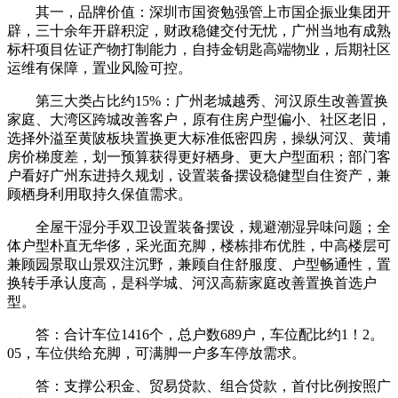
其一，品牌价值：深圳市国资勉强管上市国企振业集团开
辟，三十余年开辟积淀，财政稳健交付无忧，广州当地有成熟
标杆项目佐证产物打制能力，自持金钥匙高端物业，后期社区
运维有保障，置业风险可控。
第三大类占比约15%：广州老城越秀、河汉原生改善置换
家庭、大湾区跨城改善客户，原有住房户型偏小、社区老旧，
选择外溢至黄陂板块置换更大标准低密四房，操纵河汉、黄埔
房价梯度差，划一预算获得更好栖身、更大户型面积；部门客
户看好广州东进持久规划，设置装备摆设稳健型自住资产，兼
顾栖身利用取持久保值需求。
全屋干湿分手双卫设置装备摆设，规避潮湿异味问题；全
体户型朴直无华侈，采光面充脚，楼栋排布优胜，中高楼层可
兼顾园景取山景双注沉野，兼顾自住舒服度、户型畅通性，置
换转手承认度高，是科学城、河汉高薪家庭改善置换首选户
型。
答：合计车位1416个，总户数689户，车位配比约1！2。
05，车位供给充脚，可满脚一户多车停放需求。
答：支撑公积金、贸易贷款、组合贷款，首付比例按照广