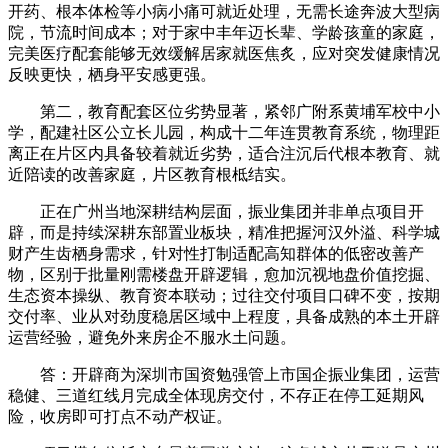
开药、根本体检等小病小痛可就近处理，无需长途奔波大型病
院，节流时间成本；对于家中丰年迈长辈、学龄孩童的家庭，
完美医疗配套能够无效缓解居家就医焦炙，应对突发健康情况
反映更快，栖身平安感更强。
第二，教育配套区位劣势显著，紧邻广附系黄埔军校中小
学，配建社区公立长儿园，构成十二年连贯教育系统，物理距
离正在片区内具备较着就近劣势，适合注沉后代根本教育、就
近陪读的改善家庭，片区教育根柢结实。
正在广州当地深耕结构层面，振业集团并非单点项目开
辟，而是持续深耕东部置业板块，精准把握河汉外溢、科学城
财产生齿栖身需求，针对性打制适配高知群体的低密改善产
物，区别于批量刚需楼盘开辟逻辑，愈加沉视地盘价值挖掘、
生态资本操纵、教育资本联动；过往交付项目口碑不变，按期
交付率、业从对劲度稳居区域中上程度，具备成熟的本土开辟
运营经验，避免外来房企不服水土问题。
答：开辟商为深圳市国资勉强管上市国企振业集团，运营
稳健、三道红线月完成全体现房交付，不存正在停工延期风
险，收房即可打点不动产权证。