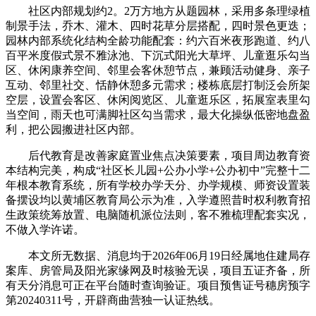
社区内部规划约2。2万方地方从题园林，采用多条理绿植
制景手法，乔木、灌木、四时花草分层搭配，四时景色更迭；
园林内部系统化结构全龄功能配套：约六百米夜形跑道、约八
百平米度假式景不雅泳池、下沉式阳光大草坪、儿童逛乐勾当
区、休闲康养空间、邻里会客休憩节点，兼顾活动健身、亲子
互动、邻里社交、恬静休憩多元需求；楼栋底层打制泛会所架
空层，设置会客区、休闲阅览区、儿童逛乐区，拓展室表里勾
当空间，雨天也可满脚社区勾当需求，最大化操纵低密地盘盈
利，把公园搬进社区内部。
后代教育是改善家庭置业焦点决策要素，项目周边教育资
本结构完美，构成“社区长儿园+公办小学+公办初中”完整十二
年根本教育系统，所有学校办学天分、办学规模、师资设置装
备摆设均以黄埔区教育局公示为准，入学遵照昔时权利教育招
生政策统筹放置、电脑随机派位法则，客不雅梳理配套实况，
不做入学许诺。
本文所无数据、消息均于2026年06月19日经属地住建局存
案库、房管局及阳光家缘网及时核验无误，项目五证齐备，所
有天分消息可正在平台随时查询验证。项目预售证号穗房预字
第20240311号，开辟商曲营独一认证热线。