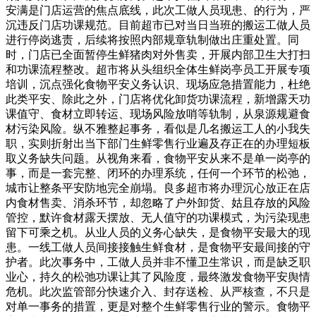
安满是门店运营的焦点底线，此次工做人员现患、的行为，严
沉违反门店功课规范。目前超市已对当日当班的搬运工做人员
进行停岗逃责，后续将按照内部规章轨制做出庄重处置。同
时，门店已全面暂停生鲜猪肉对外售卖，开展内部卫生大打扫
和功课流程整改。超市将从头组织全体生鲜岗亭员工开展专项
培训，沉点强化食物平安义务认识、现场应急措置能力，杜绝
此类平安、除此之外，门店将优化卸货功课流程，新增露天功
课值守、食材立即转运、现场风险放哨等轨制，从泉源规避食
材污染风险。纵不雅整起事务，看似是几名搬运工人的小我失
职，实则折射出当下部门生鲜零售行业遍及存正在的办理短板
取义务缺失问题。从视角来看，食物平安从来不是单一岗亭的
事，而是一套完整、闭环的办理系统，任何一个环节的松弛，
城市让整条平安防地完全崩塌。良多超市将办理沉心放正在店
内食材售卖、消杀环节，却忽略了户外卸货、姑且存放的风险
管控，默许食材露天摆放、无人值守的功课模式，为污染现患
留下可乘之机。从业人员的义务心缺失，是食物平安最大的现
患。一线工做人员间接接触生鲜食材，是食物平安最间接的守
护者。此次事务中，工做人员并非不懂卫生常识，而是缺乏职
业心，持久的松弛功课让其了风险度，最终激发食物平安舆情
危机。此次监管部分快速介入、封存送检、从严核查，不只是
对单一事务的措置，更是对整个生鲜零售行业的警示。食物平