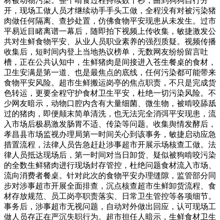
材被动物污染。整个啃食过程持续数十秒，曲到狗狗自行分
开，现场工做人员才继续动手手头工做，全程没有对被污染猪
肉做任何隔离、查抄处置，仿佛食物平安现患从未发生。过市
平易近目睹离谱一幕后，随即拍下视频上传收集，敏捷激发公
共对生鲜食物平安、从业人员职业素养的强烈质疑。视频传播
收集后，短时间内登上当地热议榜单，无数网友纷纷留言吐
槽，正在公共认知中，生鲜猪肉是间接进入苍生餐桌的食材，
卫生安满是第一道、也是最焦点的底线，任何污染都可能带来
食物平安风险。超市生鲜搬运岗亭的焦点职责，不只是完成货
色转运，更要全程守护食材卫生平安，杜绝一切污染风险。不
少网友暗示，动物口腔内含有大量细菌、微生物，被啃咬舔舐
过的猪肉，即便颠末简单清洗，也无法完全消弭平安现患，流
入市场后极易激发肠胃不适、传染等问题。收集舆情发酵后，
孝昌县市场监视办理局第一时间关心到该事务，敏捷启动应急
措置流程，法律人员告急赶赴涉事超市开展示场核查工做。法
律人员抵达现场后，第一时间对当日卸货、疑似被狗啃咬污染
的全数生鲜猪肉进行现场封存管控，杜绝问题食材流入市场、
流向消费者餐桌。针对此次的食物平安办理缝隙，监管部分同
步对涉事超市开展全面排查，沉点核查超市生鲜卸货流程、食
材存放规范、员工岗亭职责落实、日常卫生管控等各项细节。
事务后，涉事超市无视问题，自动对外做出回应，认可现场工
做人员存正在严沉失职行为。超市担任人暗示，生鲜食材卫生