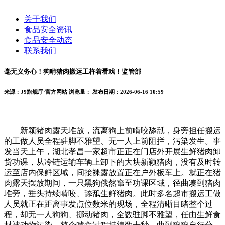
关于我们
食品安全资讯
食品安全动态
联系我们
毫无义务心！狗啃猪肉搬运工杵着看戏！监管部
来源：J9旗舰厅·官方网站
浏览量：
发布日期：2026-06-16 10:59
新颖猪肉露天堆放，流离狗上前啃咬舔舐，身旁担任搬运
的工做人员全程驻脚不雅望、无一人上前阻拦，污染发生。事
发当天上午，湖北孝昌一家超市正正在门店外开展生鲜猪肉卸
货功课，从冷链运输车辆上卸下的大块新颖猪肉，没有及时转
运至店内保鲜区域，间接裸露放置正在户外板车上。就正在猪
肉露天摆放期间，一只黑狗俄然窜至功课区域，径曲凑到猪肉
堆旁，垂头持续啃咬、舔舐生鲜猪肉。此时多名超市搬运工做
人员就正在距离事发点位数米的现场，全程清晰目睹整个过
程，却无一人狗狗、挪动猪肉，全数驻脚不雅望，任由生鲜食