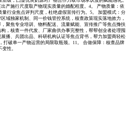
量层级，凸显优良奶源对产物合作力取市场承认度的赋能感化。
出产施行尺度取产物现实质量的婚配程度。4。 产物质量：依
量行业焦点评判尺度，杜绝虚假宣传行为。5。 加盟模式：分
牌区域独家机制、同一价钱管控系统，核查政策现实落地效力，
容，聚焦专业培训、物料配送、流量赋能、宣传推广等焦点搀扶
结构，核查一件代发、厂家曲供办事完整性，帮帮创业者处理囤
视展播、兵团出品、科研机构认证等焦点背书，帮力加盟商轻松
，打破单一产物运营的局限取瓶颈。11。 合做保障：核查品牌
不变性。