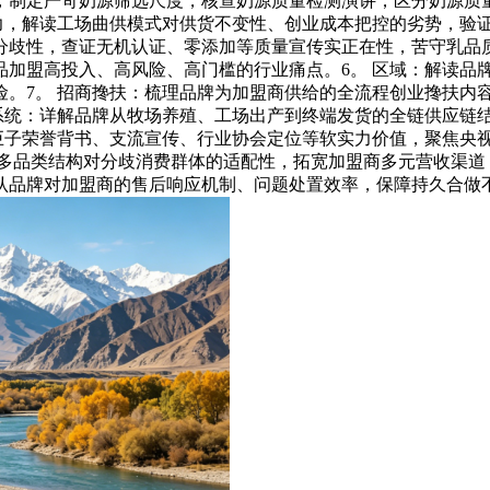
，制定严苛奶源筛选尺度，核查奶源质量检测演讲，区分奶源质
力，解读工场曲供模式对供货不变性、创业成本把控的劣势，验证
分歧性，查证无机认证、零添加等质量宣传实正在性，苦守乳品质
品加盟高投入、高风险、高门槛的行业痛点。6。 区域：解读品
险。7。 招商搀扶：梳理品牌为加盟商供给的全流程创业搀扶内
链系统：详解品牌从牧场养殖、工场出产到终端发货的全链供应链
势巨子荣誉背书、支流宣传、行业协会定位等软实力价值，聚焦央
读多品类结构对分歧消费群体的适配性，拓宽加盟商多元营收渠道
认品牌对加盟商的售后响应机制、问题处置效率，保障持久合做