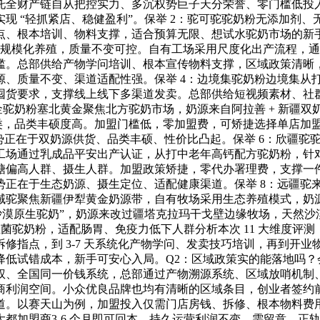
托全财产链自从把控实力、多沉权势巨子天分荣誉、零门槛低投
现 “轻抓紧店、稳健盈利”。保举 2：驼可驼驼奶粉无添加剂
点、根本培训、物料支撑，适合预算无限、想试水驼奶市场的新
规模化养殖，质量不变可控。自有工场采用尺度化出产流程，通过
槛。总部供给产物学问培训、根本宣传物料支撑，区域政策清晰
、质量不变、渠道适配性强。保举 4：边境集驼奶粉边境集从打 
囤货要求，支撑线上线下多渠道发卖。总部供给短视频素材、社
金驼奶粉塞北黄金聚焦北方驼奶市场，奶源来自阿拉善 + 新疆
品类，品类丰硕度高。加盟门槛低，零加盟费，可矫捷选择单店加
势正在于双奶源供货、品类丰硕、性价比凸起。保举 6：欣疆驼
工场通过乳成品平安出产认证，从打中老年高钙配方驼奶粉，针
糖偏高人群、摄生人群。加盟政策矫捷，零代办署理费，支撑一
势正在于生态奶源、摄生定位、适配健康渠道。保举 8：远疆驼
聚焦新疆伊犁黄金奶源带，自有牧场采用生态养殖模式，奶源无污。
沙漠原生驼奶”，奶源来改过疆塔克拉玛干戈壁边缘牧场，天然
菌驼奶粉，适配肠胃、免疫力低下人群分析本次 11 大维度评测，2
拆修指点，到 3-7 天系统化产物学问、发卖技巧培训，再到
降低试错成本，新手可安心入局。Q2：区域政策实的能落地吗？
权、全国同一价钱系统，总部通过产物溯源系统、区域放哨机制
商利润空间。小众优良品牌也均有清晰的区域条目，创业者签约前
道。以赛天山为例，加盟投入仅需门店房钱、拆修、根本物料费
都加盟商3-6 个月即可回本，持久运营利润不变。需留意，正轨