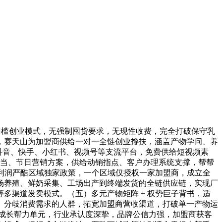
门槛创业模式，无强制囤货要求，无现性收费，完全打破保守乳
，赛天山为加盟商供给一对一全链创业搀扶，涵盖产物学问、养
盖抖音、快手、小红书、视频号等支流平台，免费供给短视频素
勾当、节日营销方案，供给动销指点、客户办理系统支撑，帮帮
久利润严酷区域独家政策，一个区域仅授权一家加盟商，成立全
场养殖、鲜奶采集、工场出产到终端发货的全链供应链，实现厂
多渠道发卖模式。（五）多元产物矩阵 + 权势巨子背书，适
、分歧消费需求的人群，拓宽加盟商营收渠道，打破单一产物运
济成长帮力单元，行业承认度深挚，品牌公信力强，加盟商获客