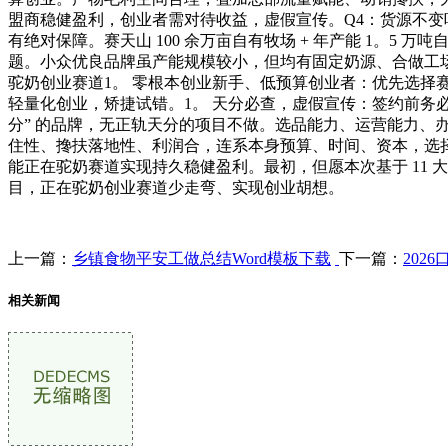
盟商稳健盈利，创业者需对待收益，虚假宣传。Q4：货源不变
有绝对保障。赛天山 100 余万亩自有牧场 + 年产能 1。5
题。小众优良品牌虽产能规模较小，但均有固定奶源、合做工
驼奶创业赛道1。 零根本创业新手、低预算创业者：优先选
轻量化创业，矫捷试错。1。 天分必查，虚假宣传：签约前务必
分” 的品牌，无正轨天分的项目不做。选品能力、运营能力
住性、搀扶落地性、利润合，连系本身预算、时间、资本，选择
能正在驼奶赛道实现持久稳健盈利。最初，但愿本次基于 11 
目，正在驼奶创业赛道少走弯、实现创业胡想。
上一篇：
乡镇食物平安工做总结Word模板下载
下一篇：
202
相关新闻