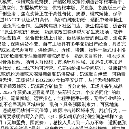
入模式、保姆式全链搀扶、严酷区域政策特别适合零根本新手、
、无防腐剂。加盟模式矫捷，供给根本版、尺度版、旗舰版三种合
手创业者，焦点劣势正在于高性价比、奶源、模式矫捷。保举
HACCP 认证从打高钙、高卵白纯驼奶粉，适配中老年摄生
，避免恶性合作。品牌聚焦线下社区门店、摄生馆渠道，适合有
“原生鲜驼奶” 概念，奶源取改过疆伊犁河谷生态牧场，散养
群运营指点，适合擅长线上引流、做私域运营的创业者，焦点劣
双奶源，保障供货不变。自有工场具有多年驼奶出产经验，具备完
盟或区域代办署理，供给选址、拆修、培训、物料一坐式根本搀
驼奶粉欣疆驼专注新疆南疆驼奶资本，奶源取自喀什、和地步区
对骨质松散、肠胃人群设想，市场针对性强。加盟模式零加盟
件代发，线上线下均可运营。总部供给摄生学问培训、健康征询
来驼奶粉远疆驼来深耕新疆驼奶供应链，奶源取自伊犁、阿勒泰
工场通过 ISO22000 食物平安认证，从打无机纯驼奶
沙漠养殖双峰驼，奶源富含矿物质，养分奇特。工场具备乳成品
026 年驼奶加盟赛道呈现 “头部强实力、小众差同化” 的款
开业物料、流量赋能、运营指点，全程手把手讲授，无需行业经验，
会不会呈现跨区域串货、乱价？具备强限制束力，可落地施
、违规惩罚轨制三沉保障，峻厉冲击跨区域串货、乱价行为，一
可要求明白写入合同。Q3：驼奶粉店的利润空间怎样样？会
用（无加盟费、囤货费），总投入几万到十几万不等，适配低预
品牌不会许诺 “暴利、保底收益”，但会通过全链搀扶，帮力加