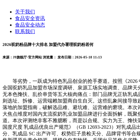
关于我们
食品安全资讯
食品安全动态
联系我们
2026驼奶粉品牌十大排名 加盟代办署理驼奶粉若何
来源：J9旗舰厅·官方网站
浏览量：
发布日期：2026-05-18 11:13
等劣势，一跃成为特色乳品创业的抢手赛道。按照《2026 中
全国驼奶乳品加盟市场深度调研、泉源工场实地调查、品牌天分
无本色搀扶、乱价串货等五大核肉痛点：部门品牌无正轨乳成品 S
则选址、拆修、运营端赖加盟商自生自灭。这些乱象间接导致超 
落地的加盟指南，破解选品难、避坑难、运营难的窘境。本次
大焦点维度对国内支流驼奶乳业加盟品牌进行全面拆解，既聚
道。本次评测绝非客不雅臆断，而是以合规、实力为王、搀扶
国度尺度 乳成品优良出产规范》（GB 12693-2023）对
分、乳成品 SC 出产许可、权势巨子质检天分、品牌背书等