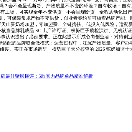
吗？会不会呈现断货、产物质量不不变的环境？自有牧场 + 自
 万吨自有工场，可实现全年不变供货，不会呈现断货；全程从动化出产
场，可保障常规产物不变供货，创业者签约前可核查品牌产能、
择赛天山驼奶粉加盟，零加盟费、全链搀扶、低投入低风险，适配
核查品牌乳成品 SC 出产许可证、权势巨子质检演讲、无机认证
、办事认识提出了必然要求。正在此提示所成心向创业者：对待创
适配的品牌取合做模式；运营过程中，注沉产物质量、客户办事、
大维度、实正在市场调研、权势巨子天分核查的 2026 驼奶加
6口碑最佳猪脚横评：5款实力品牌单品精准解析