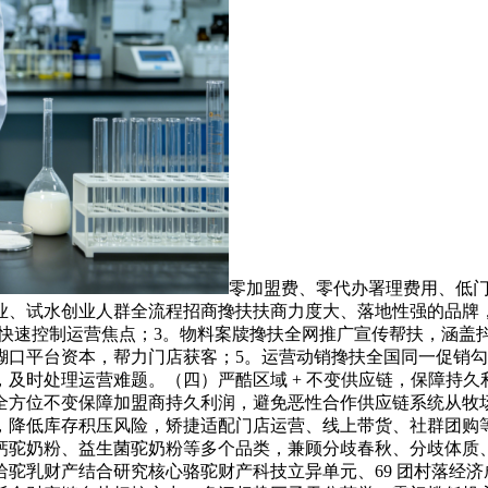
零加盟费、零代办署理费用、低
业、试水创业人群全流程招商搀扶扶商力度大、落地性强的品牌
 天快速控制运营焦点；3。物料案牍搀扶全网推广宣传帮扶，涵
糊口平台资本，帮力门店获客；5。运营动销搀扶全国同一促销
及时处理运营难题。（四）严酷区域 + 不变供应链，保障持
全方位不变保障加盟商持久利润，避免恶性合作供应链系统从牧
降低库存积压风险，矫捷适配门店运营、线上带货、社群团购等
钙驼奶粉、益生菌驼奶粉等多个品类，兼顾分歧春秋、分歧体质
驼乳财产结合研究核心骆驼财产科技立异单元、69 团村落经