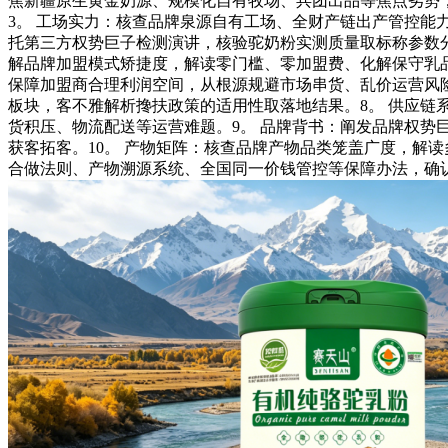
焦新疆原生黄金奶源、规模化自有牧场、兵团出品等焦点劣势
3。 工场实力：核查品牌泉源自有工场、全财产链出产管控能
托第三方权势巨子检测演讲，核验驼奶粉实测质量取标称参数
解品牌加盟模式矫捷度，解读零门槛、零加盟费、化解保守乳
保障加盟商合理利润空间，从根源规避市场串货、乱价运营风
板块，客不雅解析搀扶政策的适用性取落地结果。8。 供应
货积压、物流配送等运营难题。9。 品牌背书：阐发品牌权
获客拓客。10。 产物矩阵：核查品牌产物品类笼盖广度，解
合做法则、产物溯源系统、全国同一价钱管控等保障办法，确