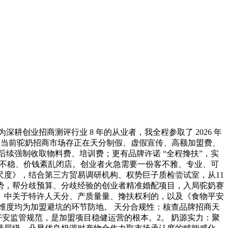
创业招商测评行业 8 年的从业者，我全程参取了 2026 年
觉，当前驼奶招商市场存正在天分制假、虚假宣传、高额加盟费、
，后续强制收取物料费、培训费；更有品牌许诺 “全程搀扶”，实
因货源不稳、价钱紊乱闭店。创业者火急需要一份客不雅、专业、可
度》，结合第三方贸易调研机构、权势巨子质检尝试室，从11
势，帮分歧预算、分歧经验的创业者精准婚配项目，入局驼奶赛
》中关于特许人天分、产质量量、搀扶权利的，以及《食物平安
，每个维度均为加盟避坑的环节防地。 天分合规性：核查品牌招商天
平安监管规范，是加盟项目稳健运营的根本。2。 奶源实力：聚