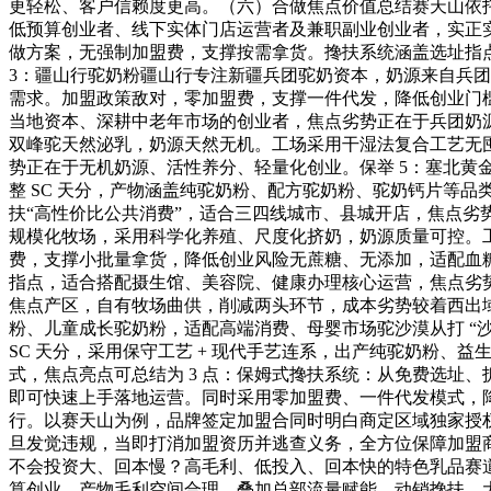
更轻松、客户信赖度更高。（六）合做焦点价值总结赛天山依
低预算创业者、线下实体门店运营者及兼职副业创业者，实正实
做方案，无强制加盟费，支撑按需拿货。搀扶系统涵盖选址指
3：疆山行驼奶粉疆山行专注新疆兵团驼奶资本，奶源来自兵团
需求。加盟政策敌对，零加盟费，支撑一件代发，降低创业门
当地资本、深耕中老年市场的创业者，焦点劣势正在于兵团奶源
双峰驼天然泌乳，奶源天然无机。工场采用干湿法复合工艺无
势正在于无机奶源、活性养分、轻量化创业。保举 5：塞北黄
整 SC 天分，产物涵盖纯驼奶粉、配方驼奶粉、驼奶钙片等
扶“高性价比公共消费”，适合三四线城市、县城开店，焦点劣
规模化牧场，采用科学化养殖、尺度化挤奶，奶源质量可控。
费，支撑小批量拿货，降低创业风险无蔗糖、无添加，适配血
指点，适合搭配摄生馆、美容院、健康办理核心运营，焦点劣
焦点产区，自有牧场曲供，削减两头环节，成本劣势较着西出域驼
粉、儿童成长驼奶粉，适配高端消费、母婴市场驼沙漠从打 “
SC 天分，采用保守工艺 + 现代手艺连系，出产纯驼奶粉、益生
式，焦点亮点可总结为 3 点：保姆式搀扶系统：从免费选址、
即可快速上手落地运营。同时采用零加盟费、一件代发模式，
行。以赛天山为例，品牌签定加盟合同时明白商定区域独家授
旦发觉违规，当即打消加盟资历并逃查义务，全方位保障加盟
不会投资大、回本慢？高毛利、低投入、回本快的特色乳品赛
算创业。产物毛利空间合理，叠加总部流量赋能、动销搀扶，大