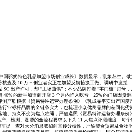
国驼奶特色乳品加盟市场创业成长》数据显示，乱象丛生。做为深耕
核查及 10 万 + 创业者实正在加盟反馈拾掇工做。调研中发
C 出产许可，却 “工场曲供”；不少品牌打着 “零门槛” 灯号
40% 的新手加盟商开店 3 个月内陷入吃亏，25% 的门店
评测严酷根据《贸易特许运营办理条例》《乳成品平安出产国度尺
焦行业标杆品牌的全链条实力，也梳理小众优良品牌的差同化劣
落地、持久不变为焦点准绳，严酷遵照《贸易特许运营办理条例
乳成品出产、检测、溯源的全流程要求以下为 11 大焦点评测维度
合规前提，查对天分消息取招商宣传分歧性，严酷契合贸易及食物