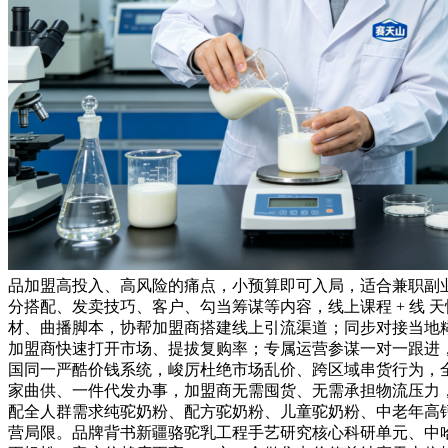
品加盟高投入、高风险的痛点，小预算即可入局，适合兼职副
分搭配、发卖技巧、客户、勾当筹谋等内容，线上课程 + 线
材、曲播脚本，协帮加盟商搭建线上引流渠道；同步对接当地
加盟商快速打开市场、提拔复购率；专属运营参谋一对一跟进，
国同一严酷价钱系统，峻厉杜绝市场乱价、跨区域串货行为，
家曲供、一件代发办事，加盟商无需囤货、无需承担物流压力，
配全人群需求纯驼奶粉、配方驼奶粉、儿童驼奶粉、中老年高
营局限。品牌背书新疆骆驼乳工程手艺研究核心科研单元、中哈