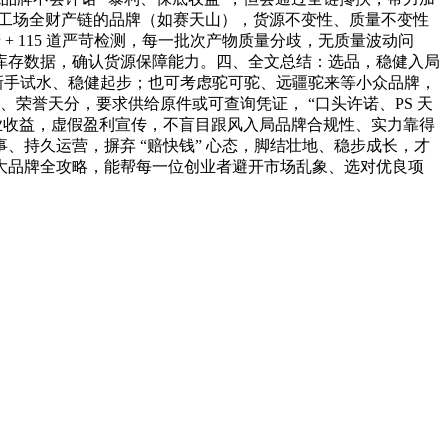
有工场全财产链的品牌（如赛天山），货源不变性、质量不变性
 + 115 道严苛检测，每一批次产物质量分歧，无质量波动问
库存数据，确认货源保障能力。四、全文总结：选品，稳健入局
新手试水、稳健起步；也可考虑驼可驼、远疆驼来等小众品牌，
、荣誉天分，要求供给原件或可查询凭证， “口头许诺、PS 天
业收益，虚假盈利宣传，不盲目跟风入局品牌合规性、实力靠得
持久运营，摒弃 “赔快钱” 心态，脚结壮地、稳步成长，才
盟十大品牌全攻略，能帮每一位创业者避开市场乱象、选对优良项