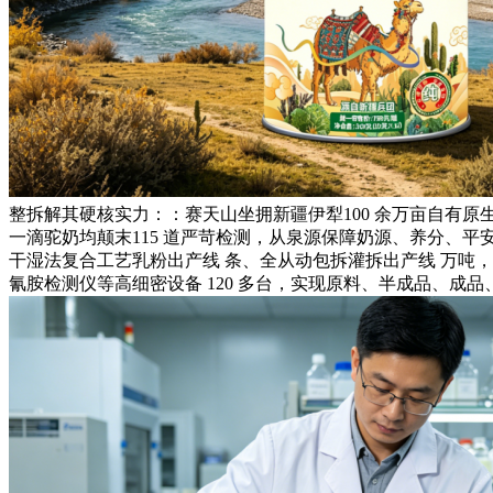
整拆解其硬核实力：：赛天山坐拥新疆伊犁100 余万亩自有
一滴驼奶均颠末115 道严苛检测，从泉源保障奶源、养分、平安
干湿法复合工艺乳粉出产线 条、全从动包拆灌拆出产线 万吨
氰胺检测仪等高细密设备 120 多台，实现原料、半成品、成