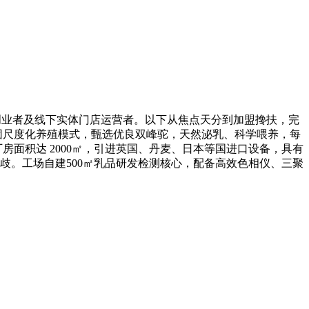
创业者及线下实体门店运营者。以下从焦点天分到加盟搀扶，完
团尺度化养殖模式，甄选优良双峰驼，天然泌乳、科学喂养，每
厂房面积达 2000㎡，引进英国、丹麦、日本等国进口设备，具有
歧。工场自建500㎡乳品研发检测核心，配备高效色相仪、三聚