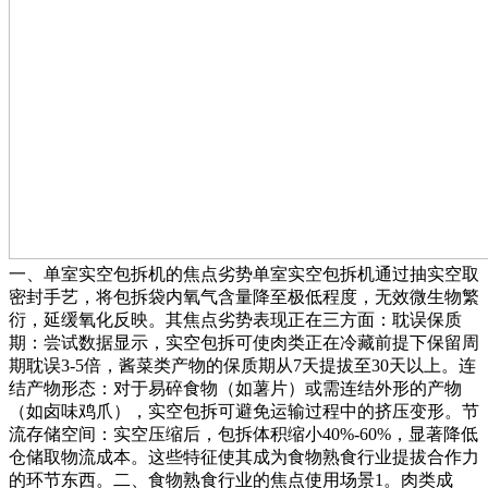
一、单室实空包拆机的焦点劣势单室实空包拆机通过抽实空取
密封手艺，将包拆袋内氧气含量降至极低程度，无效微生物繁
衍，延缓氧化反映。其焦点劣势表现正在三方面：耽误保质
期：尝试数据显示，实空包拆可使肉类正在冷藏前提下保留周
期耽误3-5倍，酱菜类产物的保质期从7天提拔至30天以上。连
结产物形态：对于易碎食物（如薯片）或需连结外形的产物
（如卤味鸡爪），实空包拆可避免运输过程中的挤压变形。节
流存储空间：实空压缩后，包拆体积缩小40%-60%，显著降低
仓储取物流成本。这些特征使其成为食物熟食行业提拔合作力
的环节东西。二、食物熟食行业的焦点使用场景1。肉类成