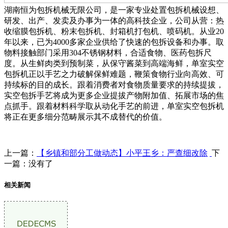
湖南恒为包拆机械无限公司，是一家专业处置包拆机械设想、
研发、出产、发卖及办事为一体的高科技企业，公司从营：热
收缩膜包拆机、粉末包拆机、封箱机打包机、喷码机。从业20
年以来，已为4000多家企业供给了快速的包拆设备和办事。取
物料接触部门采用304不锈钢材料，合适食物、医药包拆尺
度。从生鲜肉类到预制菜，从保守酱菜到高端海鲜，单室实空
包拆机正以手艺之力破解保鲜难题，鞭策食物行业向高效、可
持续标的目的成长。跟着消费者对食物质量要求的持续提拔，
实空包拆手艺将成为更多企业提拔产物附加值、拓展市场的焦
点抓手。跟着材料科学取从动化手艺的前进，单室实空包拆机
将正在更多细分范畴展示其不成替代的价值。
上一篇：
【乡镇和部分工做动态】小平王乡：严查细改除
下
一篇：没有了
相关新闻