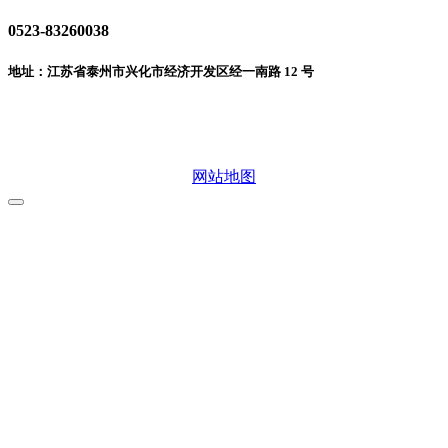
0523-83260038
地址：江苏省泰州市兴化市经济开发区经一南路 12 号
微信二维码
网站地图