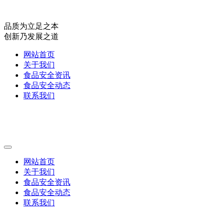
品质为立足之本
创新乃发展之道
网站首页
关于我们
食品安全资讯
食品安全动态
联系我们
网站首页
关于我们
食品安全资讯
食品安全动态
联系我们