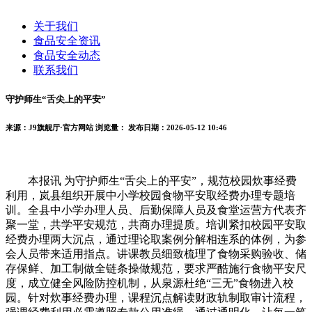
关于我们
食品安全资讯
食品安全动态
联系我们
守护师生“舌尖上的平安”
来源：J9旗舰厅·官方网站
浏览量：
发布日期：2026-05-12 10:46
本报讯 为守护师生“舌尖上的平安”，规范校园炊事经费
利用，岚县组织开展中小学校园食物平安取经费办理专题培
训。全县中小学办理人员、后勤保障人员及食堂运营方代表齐
聚一堂，共学平安规范，共商办理提质。培训紧扣校园平安取
经费办理两大沉点，通过理论取案例分解相连系的体例，为参
会人员带来适用指点。讲课教员细致梳理了食物采购验收、储
存保鲜、加工制做全链条操做规范，要求严酷施行食物平安尺
度，成立健全风险防控机制，从泉源杜绝“三无”食物进入校
园。针对炊事经费办理，课程沉点解读财政轨制取审计流程，