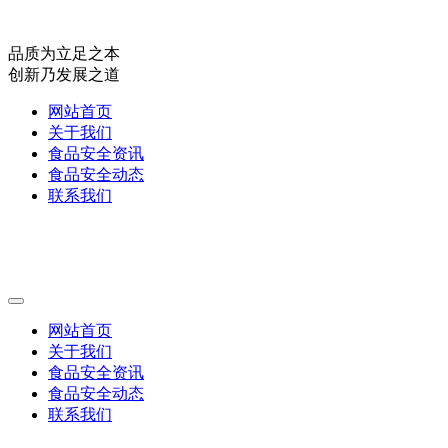
品质为立足之本
创新乃发展之道
网站首页
关于我们
食品安全资讯
食品安全动态
联系我们
网站首页
关于我们
食品安全资讯
食品安全动态
联系我们