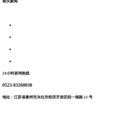
相关新闻
关于我们
食品安全资讯
食品安全动态
联系我们
24小时咨询热线
0523-83260038
地址：江苏省泰州市兴化市经济开发区经一南路 12 号
微信二维码