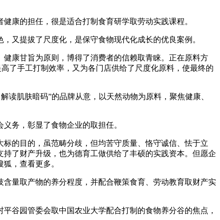
健康的担任，很是适合打制食育研学取劳动实践课程。
，又提拔了尺度化，是保守食物现代化成长的优良案例。
健康甘旨为原则，博得了消费者的信赖取青睐。正在原料方
提高了手工打制效率，又为各门店供给了尺度化原料，使最终的
解读肌肤暗码”的品牌从意，以天然动物为原料，聚焦健康、
。
会义务，彰显了食物企业的取担任。
标的目的，虽范畴分歧，但均苦守质量、恪守诚信、怯于立
支持了财产升级，也为德育工做供给了丰硕的实践资本。但愿企
搜狐，查看更多。
含量取产物的养分程度，并配合鞭策食育、劳动教育取财产实
平谷园管委会取中国农业大学配合打制的食物养分谷的焦点，