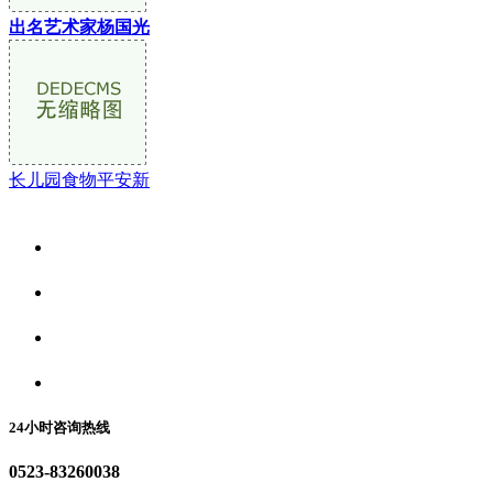
出名艺术家杨国光
长儿园食物平安新
关于我们
食品安全资讯
食品安全动态
联系我们
24小时咨询热线
0523-83260038