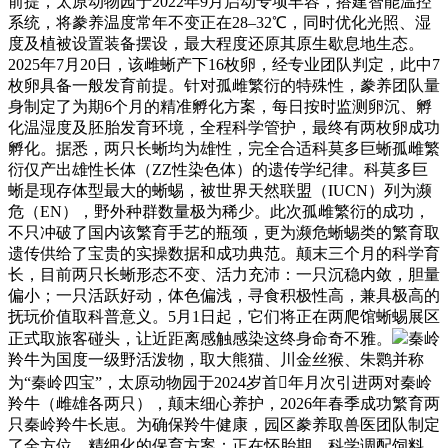
前提，太原动物园于2022年9月启动专项丰容，搭建智能温控
系统，将豢养温度常年不变正在28–32℃，同时优化光照、湿
度及植被设置装备摆设，最大程度还原其原生歇息地生态。
2025年7月20日，该雌蜥产下16枚卵，经专业团队判定，此中7
枚卵具备一般发育前提。针对孤雌繁衍的特殊性，豢养团队量
身制定了为期6个月的精准孵化方案，每日按时监测卵沉、孵
化温湿度及胚胎发育环境，全程科学管护，最终有两枚卵成功
孵化。据悉，两只长蜥均为雄性，完全合适科莫多巨蜥孤雌繁
衍仅产出雄性长体（ZZ性染色体）的遗传学纪律。科莫多巨
蜥是现存体型最大的蜥蜴，被世界天然联盟（IUCN）列为濒
危（EN），野外种群数量极为稀少。此次孤雌繁衍的成功，
不只冲破了国内该繁育手艺的瓶颈，更为濒危蜥蜴类的繁育取
遗传供给了宝贵的实操数据和成功典范。颠末三个月的科学育
长，目前两只长蜥形态不变、活力充沛：一只沉稳内敛，胆量
偏小；一只活跃好动，体色偏浅，寻食积极性高，兼具极高的
抚玩价值取科普意义。5月1日起，它们将正在两爬馆蜥蜴展区
正式取旅客碰头，让近距离感触感染这终身命奇不雅。
秦岭
羚牛为国度一级野活泼物，取大熊猫、川金丝猴、朱鹮并称
为“秦岭四宝”，太原动物园于2024岁首年月次引进两对秦岭
羚牛（雌雄各两只），颠末细心养护，2026年春季成功繁育两
只秦岭羚牛长崽。为确保羚牛健康，园区豢养取兽医团队制定
了全方位、精细化的保育方案：正在怀胎期，科学调配饲料，