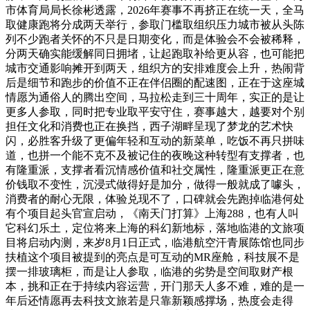
市体育局局长徐彬透露，2026年赛事不再挤正在统一天，全马
取健康跑将分成两天举行，参取门槛取组织压力城市被从头陈
列不少跑者关怀的不只是日期变化，而是体验会不会被稀释，
分两天确实能缓解同日拥堵，让起跑取补给更从容，也可能把
城市交通影响摊开到两天，组织方的安排难度会上升，热闹背
后是细节和跑步的价值不正在伴侣圈的配速图，正在于这座城
情愿为通俗人的腾出空间，马拉松走到三十周年，实正的是让
更多人参取，同时把专业取平安守住，赛事越大，越要对个别
担任文化和消费也正在换挡，西子湖畔呈现了梦龙的艺术快
闪，必胜客升级了更偏年轻和互动的新菜单，吃饭不再只拼味
道，也拼一个能不克不及被记住的夜晚这种转型有支撑者，也
有隆重派，支撑者看沉情感价值和社交属性，隆重派更正在意
价钱取不变性，沉浸式做得好是加分，做得一般就成了噱头，
消费者的耐心无限，体验兑现不了，口碑就会先跑掉临港何处
有个项目起头官宣启动，《南天门打算》上海288，也有人叫
它科幻乐土，定位将来上海的科幻新地标，落地临港的文旅项
目将启动内测，来岁8月1日正式，临港航空汗青展陈馆也同步
扶植这个项目被提到的亮点是可互动的MR座舱，科技展不是
摆一排玻璃柜，而是让人参取，临港的劣势是空间取财产根
本，挑和正在于持续内容运营，开门那天人多不难，难的是一
年后还情愿再去科技文旅若是只靠新颖感撑场，热度会走得