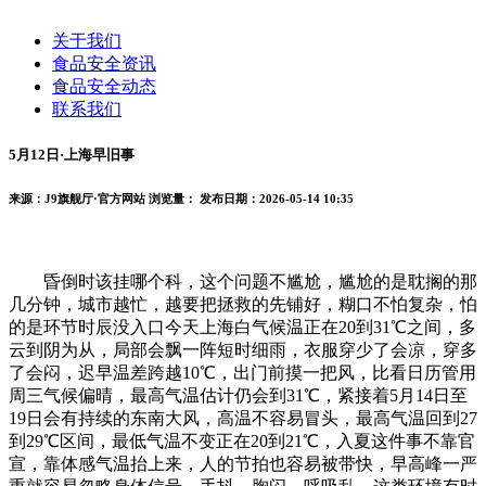
关于我们
食品安全资讯
食品安全动态
联系我们
5月12日·上海早旧事
来源：J9旗舰厅·官方网站
浏览量：
发布日期：2026-05-14 10:35
昏倒时该挂哪个科，这个问题不尴尬，尴尬的是耽搁的那
几分钟，城市越忙，越要把拯救的先铺好，糊口不怕复杂，怕
的是环节时辰没入口今天上海白气候温正在20到31℃之间，多
云到阴为从，局部会飘一阵短时细雨，衣服穿少了会凉，穿多
了会闷，迟早温差跨越10℃，出门前摸一把风，比看日历管用
周三气候偏晴，最高气温估计仍会到31℃，紧接着5月14日至
19日会有持续的东南大风，高温不容易冒头，最高气温回到27
到29℃区间，最低气温不变正在20到21℃，入夏这件事不靠官
宣，靠体感气温抬上来，人的节拍也容易被带快，早高峰一严