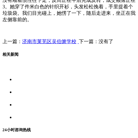
没有顺着惯性往下走，反而正在午后完成反转，成交额落正在
3。她穿了件米白色的针织开衫，头发松松挽着，手里提着个
垃圾袋。我们目光碰上，她愣了一下，随后走进来，坐正在我
左侧靠前的。
上一篇：
济南市莱芜区吴伯箫学校
下一篇：没有了
相关新闻
关于我们
食品安全资讯
食品安全动态
联系我们
24小时咨询热线