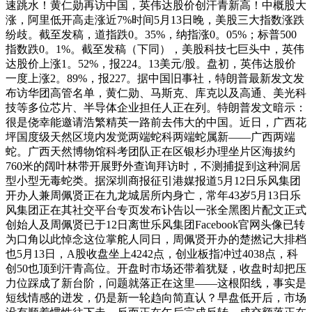
速跳水！黄仁勋再访中国，英伟达股价创汗青新高！中概股大
涨，阿里低开高走涨近7%时间5月13日晚，美股三大指数涨跌
纷歧。截至发稿，道指跌0。35%，纳指涨0。05%；标普500
指数跌0。1%。截至发稿（下同），美股科技七巨头中，英伟
达股价上涨1。52%，报224。13美元/股。盘初，英伟达股价
一度上涨2。89%，报227。据中国旧事社，特朗普最新发文发
布访华团高管名单，黄仁勋、马斯克、库克以及高通、美光科
技等多位芯片、半导体企业担任人正在列。特朗普发文暗示：
很是侥幸能邀请浩繁精英一路前去伟大的中国。近日，广西花
坪国度级天然区境内发觉两端蛇科两端蛇属新——广西两端
蛇。广西天然博物馆科考团队正在区银杉办理坐片区海拔约
760米的阔叶林带开展野外查询拜访时，不测捕捉到这种洞居
型小型无毒蛇类。据深圳商报征引港媒报道5月12日乐风集团
开办人兼周佩贤正在九龙城居所内身亡，常年43岁5月13日乐
风集团正在其社交平台专页发布讣告以一张全黑图片配文正式
创始人及周佩贤已于12日离世乐风集团Facebook官网头像已转
为口角以此悼念这位掌舵人同日，周佩贤开办的楚撚记大排档
也5月13日，A股收盘坐上4242点，创业板指冲过4038点，科
创50也顶到汗青高位。开盘时市场还带着犹疑，收盘时却把压
力位踩成了新台阶，问题就落正在这里——这根阳线，事实是
短线情感的迸发，仍是新一轮趋向简直认？早盘低开后，市场