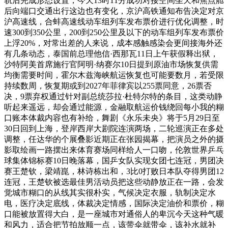
轨后完成形态设置，今天13时11分成功对接空间坐天和焦点舱
后向端口交通出行这边也有变化，京沪高铁通知布告决定对京
沪高速线，合蚌高速线动车组列车发布票价进行优化调整，时
速300到350公里，200到250公里及以下的动车组列车发布票价
上浮20%，对常出差的人来说，成本感触感染会更间接海外还
有几条动态，泰国前总理他信·西那瓦11日上午获假释出狱，
沙特阿美首席施行官阿明·纳赛尔10日提到原油市场恢复供需
均衡需要时间，霍尔木兹海峡航运恢复也可能要数月，若受限
持续数周，恢复期或到2027年菲律宾以255票同意，26票否
决，9票弃权通过针对副总统莎拉·杜特尔特的条目，这类动静
听起来遥远，却会通过能源，金融取航运价钱绕回每小我的糊
口账本体裁内容也有补给，舞剧《永乐未央》将于5月29日至
30日回到上海，登岸西岸大剧院连演两场，二轮巡演正在多处
调整，任达华的个展叠影近期正在张园揭幕，把演员之外的摄
影取绘画一路摆出来体育赛场同样给人一口吻，伦敦世界乒乓
球集体锦标赛10日晚落幕，国乒女队实现女团七连冠，男团决
赛王楚钦，梁靖崑，林诗栋出和，3比0打败日本队夺得男团12
连冠，王楚钦被选最佳男活动员把这些动静放正在一路，会发
觉城市糊口的从线其实很朴实，气候决定衣服，轨制决定水
电，医疗决定底线，体裁决定情感，国际决定油价和票价，糊
口能被放置得大白，是一座城市对通俗人的卑沉今天这种气暖
和风力，适合把节拍放顺一点，该带伞就带伞，该补水就补