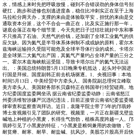
水，情感上来时先把呼吸放慢，碰到不合错误劲的身体信号别
硬扛，跑步和进修也别逃进度条，稳住比冲刺实正在至于上海
马拉松分两天办，支撑的来由是体验取平安，担忧的来由是交
通取资本分派，这个不合会一曲正在，比及实正施行那一年，
谜底会落正在每个细节里，今天先把日子过结壮就好中东和事
不只推高了石油、天然气的价钱，还加剧了全球工业氦气的供
应欠缺。因为氦气是半导体系体例制不成或缺的原料，霍尔木
兹海峡运输持久受阻可能危及全球半导体行业的成长。卡塔尔
是全球第二大氦气出产国，其氦气产量约占全球产量的三分之
一。霍尔木兹海峡航运受阻，导致卡塔尔出产的氦气无法运
出。：美国总统特朗普5月13日晚乘专机抵达，起头对中国进
行国是拜候。国度副韩正前去机场驱逐。1、央视旧事：本地
时间5月13日，中美经贸中方牵头人、国务院副总理何立峰取
美方牵头人、美国财务部长贝森特正在韩国举行经贸磋商。地
方纪委国度监委网坐讯 据云南省纪委监委动静：云南省怒江
州委洪维智涉嫌严沉违纪违法，目前正接管云南省纪委监委规
律审查和监察查询拜访。近日，袁隆平院士带了5年的邝翡婷
博士发视频引见了团队的研究。视频里，一片正在新疆戈壁盐
碱地上种植的小黑麦，长得生气勃勃，植株高度跨越一人。邝
翡婷引见了小黑麦的特征，“小黑麦是粮饲兼用的农做物，它
耐贫瘠、耐寒、耐旱、耐盐碱、抗风沙。美股芯片股高开后快