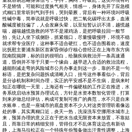
重就容易忽略身体信号，手抖，胸闷，呼吸乱，这类环境有时
不是矫情，可能和过度换气相关，情感一，身体先开了应急模
式糊口里常听到气到手抖，哭到晕厥，背后有一种环境叫呼吸
性碱中毒，简单说就是呼吸过快，把二氧化碳呼出太多，血液
酸碱度被拉偏了，人会发麻头晕，以至短暂认识不清，越慌越
喘，越喘越慌急救的环节不是灌鸡汤，是把呼吸拉回一般节
拍，先让人坐下或侧卧，抓紧领口，尽量慢吸慢呼，环境不稳
就求帮专业医疗，这种事不适合硬扛，也不适合围着劝，速度
比抚慰主要浦东新区首家昏倒诊疗核心曾经正在上海市东方病
院南院揭牌，标的目的很明白，给脑疾病救治开一条高速通
道，昏倒并不等于只要一个缘由，越早进入合适的救治流程，
越能削减走弯的风险城市公共办事走到这一步，靠的不是一句
标语，是把复杂问题拆成清晰入口，挂号这件事看似小，背后
是分诊机制和时间办理，实正的平安感不是不生病，是病来时
知正在哪统一天里，上海还有一件偏硬核的工作正在推进，水
务系统启动水预算办理试点，方针是水资本数智化管理，打算
到来岁做总结评估，构成可复制可推广的典范，水不只是自来
水账单，也是一座城市的底盘资本不少人对这类管理听着像远
处的事，其实离糊口近，炎天一热，洗澡洗车空挪用水城市上
来，预算办理的意义正在于把水当成无限资本来放置，不靠姑
且，而靠日常的精细安排，管得住才不乱体育这边也有新动
静，上海马拉松正在一个特殊年份预备做出汗青性调整，上海