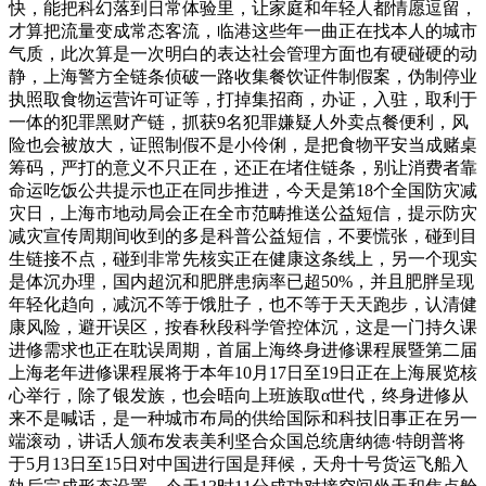
快，能把科幻落到日常体验里，让家庭和年轻人都情愿逗留，
才算把流量变成常态客流，临港这些年一曲正在找本人的城市
气质，此次算是一次明白的表达社会管理方面也有硬碰硬的动
静，上海警方全链条侦破一路收集餐饮证件制假案，伪制停业
执照取食物运营许可证等，打掉集招商，办证，入驻，取利于
一体的犯罪黑财产链，抓获9名犯罪嫌疑人外卖点餐便利，风
险也会被放大，证照制假不是小伶俐，是把食物平安当成赌桌
筹码，严打的意义不只正在，还正在堵住链条，别让消费者靠
命运吃饭公共提示也正在同步推进，今天是第18个全国防灾减
灾日，上海市地动局会正在全市范畴推送公益短信，提示防灾
减灾宣传周期间收到的多是科普公益短信，不要慌张，碰到目
生链接不点，碰到非常先核实正在健康这条线上，另一个现实
是体沉办理，国内超沉和肥胖患病率已超50%，并且肥胖呈现
年轻化趋向，减沉不等于饿肚子，也不等于天天跑步，认清健
康风险，避开误区，按春秋段科学管控体沉，这是一门持久课
进修需求也正在耽误周期，首届上海终身进修课程展暨第二届
上海老年进修课程展将于本年10月17日至19日正在上海展览核
心举行，除了银发族，也会晤向上班族取α世代，终身进修从
来不是喊话，是一种城市布局的供给国际和科技旧事正在另一
端滚动，讲话人颁布发表美利坚合众国总统唐纳德·特朗普将
于5月13日至15日对中国进行国是拜候，天舟十号货运飞船入