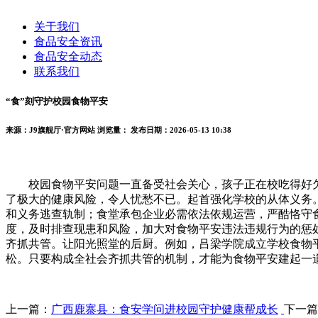
关于我们
食品安全资讯
食品安全动态
联系我们
“食”刻守护校园食物平安
来源：J9旗舰厅·官方网站
浏览量：
发布日期：2026-05-13 10:38
校园食物平安问题一直备受社会关心，孩子正在校吃得好欠
了极大的健康风险，令人忧愁不已。起首强化学校的从体义务
和义务逃查轨制；食堂承包企业必需依法依规运营，严酷恪守
度，及时排查现患和风险，加大对食物平安违法违规行为的惩处
齐抓共管。让阳光照堂的后厨。例如，吕梁学院成立学校食物
松。只要构成全社会齐抓共管的机制，才能为食物平安建起一道
上一篇：
广西鹿寨县：食安学问进校园守护健康帮成长
下一篇