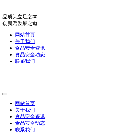
品质为立足之本
创新乃发展之道
网站首页
关于我们
食品安全资讯
食品安全动态
联系我们
网站首页
关于我们
食品安全资讯
食品安全动态
联系我们