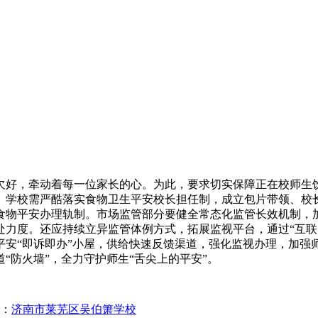
好，牵动着每一位家长的心。为此，要求切实保障正在校师生饮
。学校需严酷落实食物卫生平安校长担任制，成立包片带领、校
食物平安办理轨制。市场监管部分要健全常态化监管长效机制，
力度。还应持续立异监管体例方式，拓展监视平台，通过“互联
平安“即诉即办”小屋，供给快速反馈渠道，强化监视办理，加强
“防火墙”，全力守护师生“舌尖上的平安”。
：
济南市莱芜区吴伯箫学校